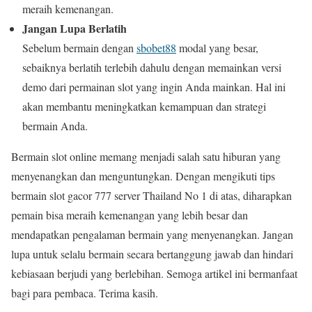
meraih kemenangan.
Jangan Lupa Berlatih
Sebelum bermain dengan
sbobet88
modal yang besar,
sebaiknya berlatih terlebih dahulu dengan memainkan versi
demo dari permainan slot yang ingin Anda mainkan. Hal ini
akan membantu meningkatkan kemampuan dan strategi
bermain Anda.
Bermain slot online memang menjadi salah satu hiburan yang
menyenangkan dan menguntungkan. Dengan mengikuti tips
bermain slot gacor 777 server Thailand No 1 di atas, diharapkan
pemain bisa meraih kemenangan yang lebih besar dan
mendapatkan pengalaman bermain yang menyenangkan. Jangan
lupa untuk selalu bermain secara bertanggung jawab dan hindari
kebiasaan berjudi yang berlebihan. Semoga artikel ini bermanfaat
bagi para pembaca. Terima kasih.