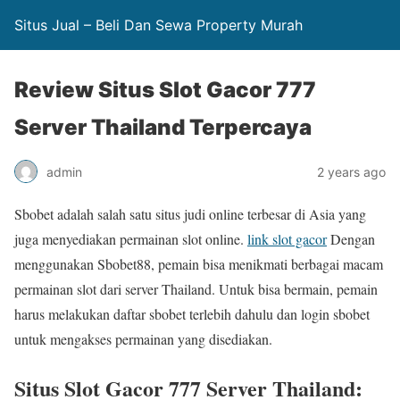
Situs Jual – Beli Dan Sewa Property Murah
Review Situs Slot Gacor 777
Server Thailand Terpercaya
admin
2 years ago
Sbobet adalah salah satu situs judi online terbesar di Asia yang
juga menyediakan permainan slot online.
link slot gacor
Dengan
menggunakan Sbobet88, pemain bisa menikmati berbagai macam
permainan slot dari server Thailand. Untuk bisa bermain, pemain
harus melakukan daftar sbobet terlebih dahulu dan login sbobet
untuk mengakses permainan yang disediakan.
Situs Slot Gacor 777 Server Thailand: