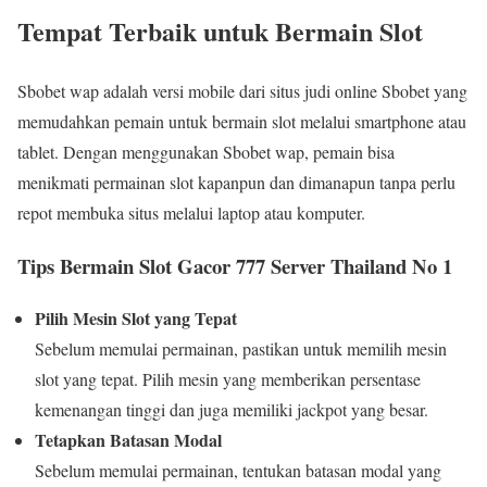
Tempat Terbaik untuk Bermain Slot
Sbobet wap adalah versi mobile dari situs judi online Sbobet yang
memudahkan pemain untuk bermain slot melalui smartphone atau
tablet. Dengan menggunakan Sbobet wap, pemain bisa
menikmati permainan slot kapanpun dan dimanapun tanpa perlu
repot membuka situs melalui laptop atau komputer.
Tips Bermain Slot Gacor 777 Server Thailand No 1
Pilih Mesin Slot yang Tepat
Sebelum memulai permainan, pastikan untuk memilih mesin
slot yang tepat. Pilih mesin yang memberikan persentase
kemenangan tinggi dan juga memiliki jackpot yang besar.
Tetapkan Batasan Modal
Sebelum memulai permainan, tentukan batasan modal yang