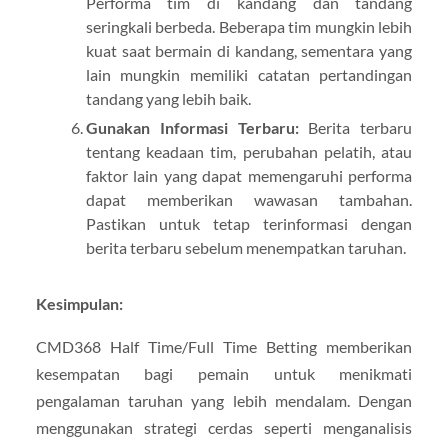
Performa tim di kandang dan tandang
seringkali berbeda. Beberapa tim mungkin lebih
kuat saat bermain di kandang, sementara yang
lain mungkin memiliki catatan pertandingan
tandang yang lebih baik.
Gunakan Informasi Terbaru:
Berita terbaru
tentang keadaan tim, perubahan pelatih, atau
faktor lain yang dapat memengaruhi performa
dapat memberikan wawasan tambahan.
Pastikan untuk tetap terinformasi dengan
berita terbaru sebelum menempatkan taruhan.
Kesimpulan:
CMD368 Half Time/Full Time Betting memberikan
kesempatan bagi pemain untuk menikmati
pengalaman taruhan yang lebih mendalam. Dengan
menggunakan strategi cerdas seperti menganalisis