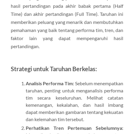
hasil pertandingan pada akhir babak pertama (Half
Time) dan akhir pertandingan (Full Time). Taruhan ini
memberikan peluang yang menarik dan membutuhkan
pemahaman yang baik tentang performa tim, tren, dan
faktor lain yang dapat mempengaruhi hasil
pertandingan.
Strategi untuk Taruhan Berkelas:
Analisis Performa Tim:
Sebelum menempatkan
taruhan, penting untuk menganalisis performa
tim secara keseluruhan. Melihat catatan
kemenangan, kekalahan, dan hasil imbang
dapat memberikan gambaran tentang kekuatan
dan kelemahan tim tersebut.
Perhatikan Tren Pertemuan Sebelumnya: