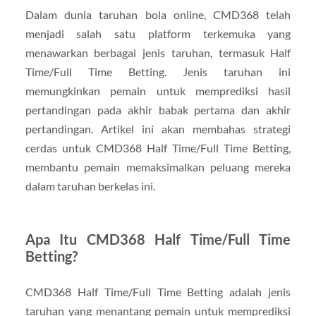
Dalam dunia taruhan bola online, CMD368 telah
menjadi salah satu platform terkemuka yang
menawarkan berbagai jenis taruhan, termasuk Half
Time/Full Time Betting. Jenis taruhan ini
memungkinkan pemain untuk memprediksi hasil
pertandingan pada akhir babak pertama dan akhir
pertandingan. Artikel ini akan membahas strategi
cerdas untuk CMD368 Half Time/Full Time Betting,
membantu pemain memaksimalkan peluang mereka
dalam taruhan berkelas ini.
Apa Itu CMD368 Half Time/Full Time
Betting?
CMD368 Half Time/Full Time Betting adalah jenis
taruhan yang menantang pemain untuk memprediksi