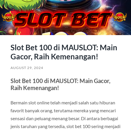
Slot Bet 100 di MAUSLOT: Main
Gacor, Raih Kemenangan!
AUGUST 29, 2024
Slot Bet 100 di MAUSLOT: Main Gacor,
Raih Kemenangan!
Bermain slot online telah menjadi salah satu hiburan
favorit banyak orang, terutama mereka yang mencari
sensasi dan peluang menang besar. Di antara berbagai
jenis taruhan yang tersedia, slot bet 100 sering menjadi