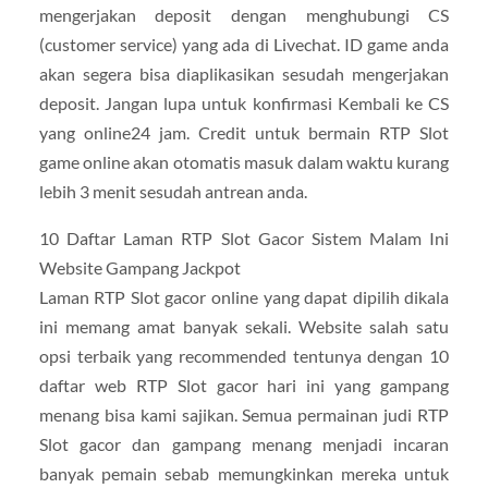
mengerjakan deposit dengan menghubungi CS
(customer service) yang ada di Livechat. ID game anda
akan segera bisa diaplikasikan sesudah mengerjakan
deposit. Jangan lupa untuk konfirmasi Kembali ke CS
yang online24 jam. Credit untuk bermain RTP Slot
game online akan otomatis masuk dalam waktu kurang
lebih 3 menit sesudah antrean anda.
10 Daftar Laman RTP Slot Gacor Sistem Malam Ini
Website Gampang Jackpot
Laman RTP Slot gacor online yang dapat dipilih dikala
ini memang amat banyak sekali. Website salah satu
opsi terbaik yang recommended tentunya dengan 10
daftar web RTP Slot gacor hari ini yang gampang
menang bisa kami sajikan. Semua permainan judi RTP
Slot gacor dan gampang menang menjadi incaran
banyak pemain sebab memungkinkan mereka untuk