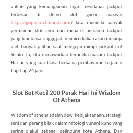
online yang kemungkinan Ingin mendapat jackpot
terbesar di demo slot gacor maxwin
https://gopinkrichmond.com/
? kita memiliki banyak
permainan slot seru dan menarik bersama Jackpot
yang luar biasa tinggi, jadi memicu kalian akan dimanja
oleh banyak pilihan saat mengejar mimpi jackpot itu!
Selain itu, kita menawarkan beraneka macam Jackpot
Harian yang luar biasa bersama pembayaran terjamin
tiap tiap 24 jam.
Slot Bet Kecil 200 Perak Hari Ini Wisdom
Of Athena
Wisdom of athena adalah dewi kebijaksanaan, strategi,
seni dan perang bijak dalam mitologi yunani kuno yang
sering diakui sebagai pelindung kota Athena. Dan