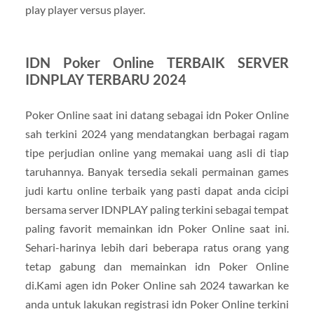
play player versus player.
IDN Poker Online TERBAIK SERVER
IDNPLAY TERBARU 2024
Poker Online saat ini datang sebagai idn Poker Online
sah terkini 2024 yang mendatangkan berbagai ragam
tipe perjudian online yang memakai uang asli di tiap
taruhannya. Banyak tersedia sekali permainan games
judi kartu online terbaik yang pasti dapat anda cicipi
bersama server IDNPLAY paling terkini sebagai tempat
paling favorit memainkan idn Poker Online saat ini.
Sehari-harinya lebih dari beberapa ratus orang yang
tetap gabung dan memainkan idn Poker Online
di.Kami agen idn Poker Online sah 2024 tawarkan ke
anda untuk lakukan registrasi idn Poker Online terkini