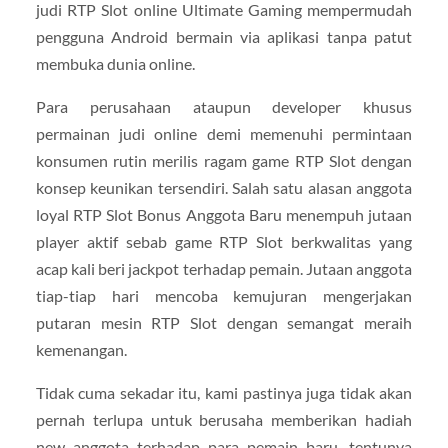
judi RTP Slot online Ultimate Gaming mempermudah
pengguna Android bermain via aplikasi tanpa patut
membuka dunia online.
Para perusahaan ataupun developer khusus
permainan judi online demi memenuhi permintaan
konsumen rutin merilis ragam game RTP Slot dengan
konsep keunikan tersendiri. Salah satu alasan anggota
loyal RTP Slot Bonus Anggota Baru menempuh jutaan
player aktif sebab game RTP Slot berkwalitas yang
acap kali beri jackpot terhadap pemain. Jutaan anggota
tiap-tiap hari mencoba kemujuran mengerjakan
putaran mesin RTP Slot dengan semangat meraih
kemenangan.
Tidak cuma sekadar itu, kami pastinya juga tidak akan
pernah terlupa untuk berusaha memberikan hadiah
new anggota terhadap para pemain baru, tentunya