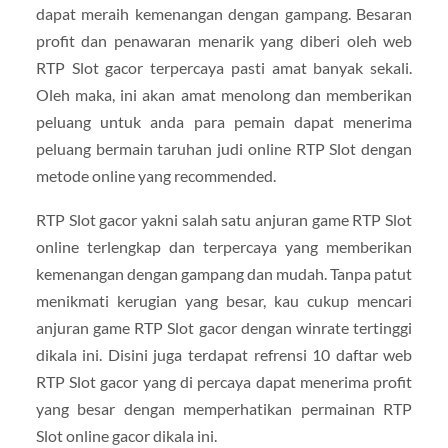
dapat meraih kemenangan dengan gampang. Besaran
profit dan penawaran menarik yang diberi oleh web
RTP Slot gacor terpercaya pasti amat banyak sekali.
Oleh maka, ini akan amat menolong dan memberikan
peluang untuk anda para pemain dapat menerima
peluang bermain taruhan judi online RTP Slot dengan
metode online yang recommended.
RTP Slot gacor yakni salah satu anjuran game RTP Slot
online terlengkap dan terpercaya yang memberikan
kemenangan dengan gampang dan mudah. Tanpa patut
menikmati kerugian yang besar, kau cukup mencari
anjuran game RTP Slot gacor dengan winrate tertinggi
dikala ini. Disini juga terdapat refrensi 10 daftar web
RTP Slot gacor yang di percaya dapat menerima profit
yang besar dengan memperhatikan permainan RTP
Slot online gacor dikala ini.