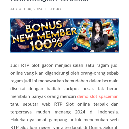
AUGUST 30, 2024
/
STICKY
Judi RTP Slot gacor menjadi salah satu ragam judi
online yang kian digandrungi oleh orang-orang sebab
ragam judi ini menawarkan kemudahan dalam bermain
disertai dengan hadiah Jackpot besar. Tak heran
membikin banyak orang mencari
demo slot spaceman
tahu seputar web RTP Slot online terbaik dan
terpercaya mudah menang 2024 di Indonesia.
Hakekatnya amat gampang untuk menemukan web
RTP Slot luar negeri yang terdapat di Dunia. Seluruh