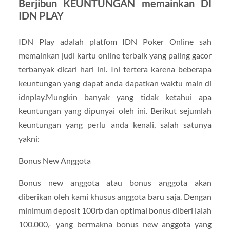
Berjibun KEUNTUNGAN memainkan DI
IDN PLAY
IDN Play adalah platfom IDN Poker Online sah
memainkan judi kartu online terbaik yang paling gacor
terbanyak dicari hari ini. Ini tertera karena beberapa
keuntungan yang dapat anda dapatkan waktu main di
idnplay.Mungkin banyak yang tidak ketahui apa
keuntungan yang dipunyai oleh ini. Berikut sejumlah
keuntungan yang perlu anda kenali, salah satunya
yakni:
Bonus New Anggota
Bonus new anggota atau bonus anggota akan
diberikan oleh kami khusus anggota baru saja. Dengan
minimum deposit 100rb dan optimal bonus diberi ialah
100.000,- yang bermakna bonus new anggota yang