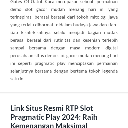
Gates Of Gatot Kaca merupakan sebuah permainan
demo slot gacor mudah menang hari ini yang
terinspirasi berasal berasal dari tokoh mitologi jawa
yang terlalu dihormati didalam budaya jawa dan tiap-
tiap kisah-kisahnya selalu menjadi bagian mutlak
berasal berasal dari rutinitas dan kesenian terlebih
sampai bersama dengan masa modern digital
perusahaan situs demo slot gacor mudah menang hari
ini seperti pragmatic play menciptakan permainan
selanjutnya bersama dengan bertema tokoh legenda
satu ini.
Link Situs Resmi RTP Slot
Pragmatic Play 2024: Raih
Kemenangan Maksimal