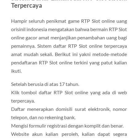
Terpercaya
Hampir seluruh penikmat game RTP Slot online uang
orisinil indonesia mengatakan bahwa bermain RTP Slot
online gacor amat menjanjikan penambahan uang bagi
pemainnya. Sistem daftar RTP Slot online terpercaya
amat mudah sekali. Berikut ini yakni metode-metode
pendaftaran RTP Slot online terkini yang patut kalian
ikuti.
Setelah berusia di atas 17 tahun.
Klik tombol daftar RTP Slot online yang ada di web
terpercaya.
Daftar menerapkan domisili surat elektronik, nomor
telepon, dan no rekening bank.
Mengisi formulir registrasi dengan komplit dan benar.
Website akun kalian peroleh, kalian dapat segera