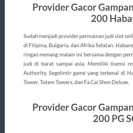
Provider Gacor Gampan
200 Haba
Sudah menjadi provider permainan judi slot onl
di Filipina, Bulgaria, dan Afrika Selatan. Haba
ringan menang malam ini bersama dengan perma
judi di barat sampai asia. Memiliki lisensi 
Authority. Segelintir game yang terkenal di 
Tower, Totem Towers, dan Fa Cai Shen Deluxe.
Provider Gacor Gampan
200 PG 