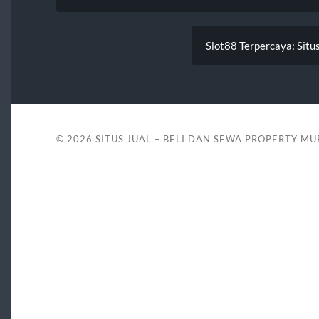
Slot88 Terpercaya: Sit
© 2026
SITUS JUAL – BELI DAN SEWA PROPERTY M