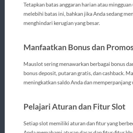
Tetapkan batas anggaran harian atau mingguan 
melebihi batas ini, bahkan jika Anda sedang m
menghindari kerugian yang besar.
Manfaatkan Bonus dan Promos
Mauslot sering menawarkan berbagai bonus dan
bonus deposit, putaran gratis, dan cashback. M
meningkatkan saldo Anda dan memperpanjang 
Pelajari Aturan dan Fitur Slot
Setiap slot memiliki aturan dan fitur yang berb
Anda memahami aturan dasar dan fitur-fitur khus