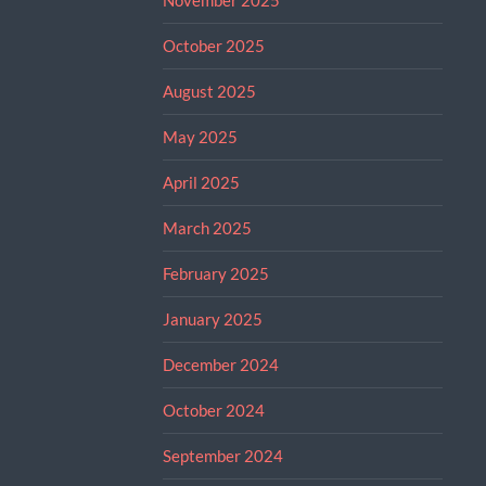
October 2025
August 2025
May 2025
April 2025
March 2025
February 2025
January 2025
December 2024
October 2024
September 2024