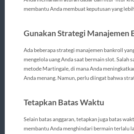
membantu Anda membuat keputusan yang lebih 
Gunakan Strategi Manajemen B
Ada beberapa strategi manajemen bankroll yan
mengelola uang Anda saat bermain slot. Salah s
metode Martingale, di mana Anda meningkatkan
Anda menang. Namun, perlu diingat bahwa strateg
Tetapkan Batas Waktu
Selain batas anggaran, tetapkan juga batas wakt
membantu Anda menghindari bermain terlalu 