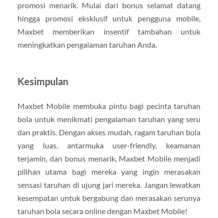
promosi menarik. Mulai dari bonus selamat datang
hingga promosi eksklusif untuk pengguna mobile,
Maxbet memberikan insentif tambahan untuk
meningkatkan pengalaman taruhan Anda.
Kesimpulan
Maxbet Mobile membuka pintu bagi pecinta taruhan
bola untuk menikmati pengalaman taruhan yang seru
dan praktis. Dengan akses mudah, ragam taruhan bola
yang luas, antarmuka user-friendly, keamanan
terjamin, dan bonus menarik, Maxbet Mobile menjadi
pilihan utama bagi mereka yang ingin merasakan
sensasi taruhan di ujung jari mereka. Jangan lewatkan
kesempatan untuk bergabung dan merasakan serunya
taruhan bola secara online dengan Maxbet Mobile!