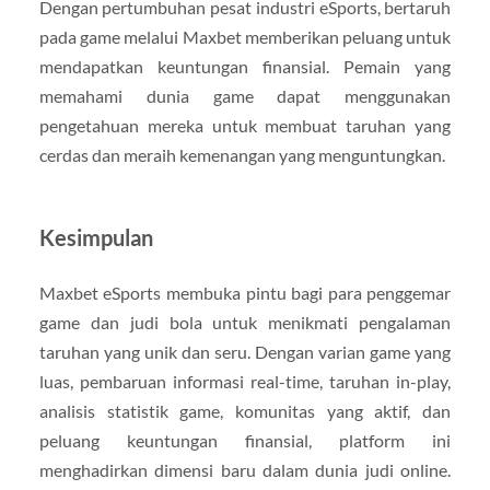
Dengan pertumbuhan pesat industri eSports, bertaruh
pada game melalui Maxbet memberikan peluang untuk
mendapatkan keuntungan finansial. Pemain yang
memahami dunia game dapat menggunakan
pengetahuan mereka untuk membuat taruhan yang
cerdas dan meraih kemenangan yang menguntungkan.
Kesimpulan
Maxbet eSports membuka pintu bagi para penggemar
game dan judi bola untuk menikmati pengalaman
taruhan yang unik dan seru. Dengan varian game yang
luas, pembaruan informasi real-time, taruhan in-play,
analisis statistik game, komunitas yang aktif, dan
peluang keuntungan finansial, platform ini
menghadirkan dimensi baru dalam dunia judi online.