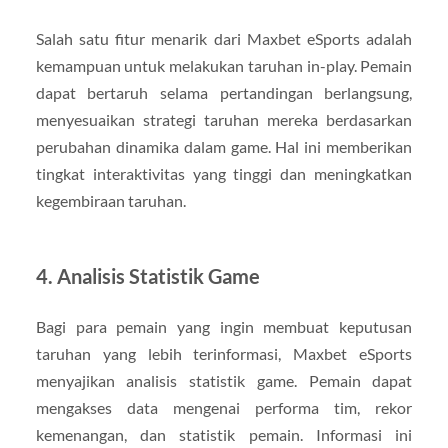
Salah satu fitur menarik dari Maxbet eSports adalah
kemampuan untuk melakukan taruhan in-play. Pemain
dapat bertaruh selama pertandingan berlangsung,
menyesuaikan strategi taruhan mereka berdasarkan
perubahan dinamika dalam game. Hal ini memberikan
tingkat interaktivitas yang tinggi dan meningkatkan
kegembiraan taruhan.
4. Analisis Statistik Game
Bagi para pemain yang ingin membuat keputusan
taruhan yang lebih terinformasi, Maxbet eSports
menyajikan analisis statistik game. Pemain dapat
mengakses data mengenai performa tim, rekor
kemenangan, dan statistik pemain. Informasi ini