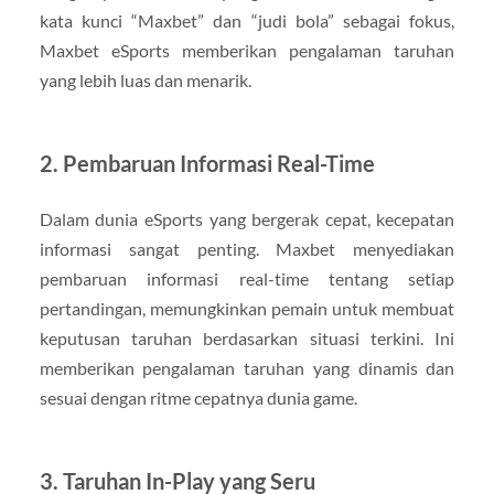
kata kunci “Maxbet” dan “judi bola” sebagai fokus,
Maxbet eSports memberikan pengalaman taruhan
yang lebih luas dan menarik.
2. Pembaruan Informasi Real-Time
Dalam dunia eSports yang bergerak cepat, kecepatan
informasi sangat penting. Maxbet menyediakan
pembaruan informasi real-time tentang setiap
pertandingan, memungkinkan pemain untuk membuat
keputusan taruhan berdasarkan situasi terkini. Ini
memberikan pengalaman taruhan yang dinamis dan
sesuai dengan ritme cepatnya dunia game.
3. Taruhan In-Play yang Seru