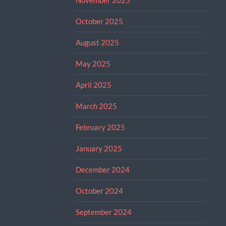
October 2025
August 2025
May 2025
April 2025
March 2025
February 2025
January 2025
December 2024
October 2024
September 2024