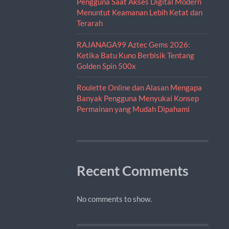
Pengguna Saat Akses Digital Modern
Menuntut Keamanan Lebih Ketat dan
Terarah
RAJANAGA99 Aztec Gems 2026:
Ketika Batu Kuno Berbisik Tentang
Golden Spin 500x
Roulette Online dan Alasan Mengapa
Banyak Pengguna Menyukai Konsep
Permainan yang Mudah Dipahami
Recent Comments
No comments to show.