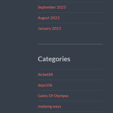
September 2023
August 2023
January 2023
Categories
Airbet88
depo10k
Gates Of Olympus
mahjong ways