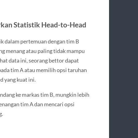
kan Statistik Head-to-Head
aik dalam pertemuan dengan tim B
ng menang atau paling tidak mampu
t data ini, seorang bettor dapat
a tim A atau memilih opsi taruhan
 yang kuat ini.
tandang ke markas tim B, mungkin lebih
enangan tim A dan mencari opsi
g.