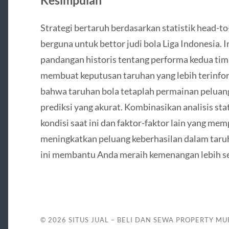
Kesimpulan
Strategi bertaruh berdasarkan statistik head-to
berguna untuk bettor judi bola Liga Indonesia. 
pandangan historis tentang performa kedua tim
membuat keputusan taruhan yang lebih terinfor
bahwa taruhan bola tetaplah permainan peluang
prediksi yang akurat. Kombinasikan analisis st
kondisi saat ini dan faktor-faktor lain yang m
meningkatkan peluang keberhasilan dalam taruh
ini membantu Anda meraih kemenangan lebih se
© 2026
SITUS JUAL – BELI DAN SEWA PROPERTY M