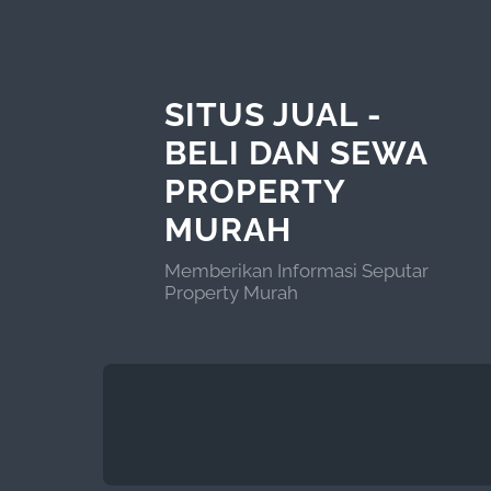
SITUS JUAL -
BELI DAN SEWA
PROPERTY
MURAH
Memberikan Informasi Seputar
Property Murah