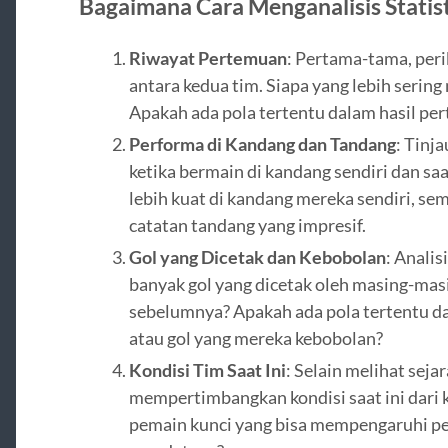
Bagaimana Cara Menganalisis Statis
Riwayat Pertemuan
: Pertama-tama, peri
antara kedua tim. Siapa yang lebih seri
Apakah ada pola tertentu dalam hasil pe
Performa di Kandang dan Tandang
: Tinj
ketika bermain di kandang sendiri dan s
lebih kuat di kandang mereka sendiri, sem
catatan tandang yang impresif.
Gol yang Dicetak dan Kebobolan
: Analis
banyak gol yang dicetak oleh masing-ma
sebelumnya? Apakah ada pola tertentu da
atau gol yang mereka kebobolan?
Kondisi Tim Saat Ini
: Selain melihat sej
mempertimbangkan kondisi saat ini dari 
pemain kunci yang bisa mempengaruhi p