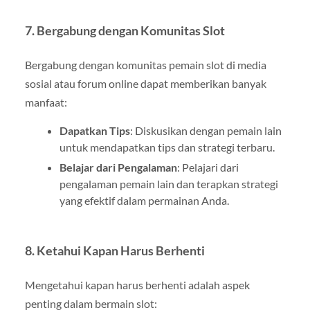
7.
Bergabung dengan Komunitas Slot
Bergabung dengan komunitas pemain slot di media
sosial atau forum online dapat memberikan banyak
manfaat:
Dapatkan Tips
: Diskusikan dengan pemain lain
untuk mendapatkan tips dan strategi terbaru.
Belajar dari Pengalaman
: Pelajari dari
pengalaman pemain lain dan terapkan strategi
yang efektif dalam permainan Anda.
8.
Ketahui Kapan Harus Berhenti
Mengetahui kapan harus berhenti adalah aspek
penting dalam bermain slot: