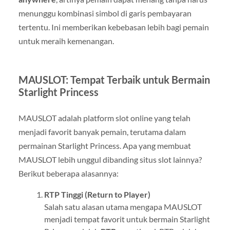
menunggu kombinasi simbol di garis pembayaran
tertentu. Ini memberikan kebebasan lebih bagi pemain
untuk meraih kemenangan.
MAUSLOT: Tempat Terbaik untuk Bermain
Starlight Princess
MAUSLOT adalah platform slot online yang telah
menjadi favorit banyak pemain, terutama dalam
permainan Starlight Princess. Apa yang membuat
MAUSLOT lebih unggul dibanding situs slot lainnya?
Berikut beberapa alasannya:
RTP Tinggi (Return to Player)
Salah satu alasan utama mengapa MAUSLOT
menjadi tempat favorit untuk bermain Starlight