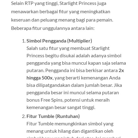
Selain RTP yang tinggi, Starlight Princess juga
menawarkan berbagai fitur yang meningkatkan
keseruan dan peluang menang bagi para pemain.
Beberapa fitur unggulannya antara lain:
Simbol Pengganda (Multiplier)
Salah satu fitur yang membuat Starlight
Princess begitu disukai adalah adanya simbol
pengganda yang bisa muncul kapan saja selama
putaran. Pengganda ini bisa berkisar antara
2x
hingga 500x
, yang berarti kemenangan Anda
bisa dilipatgandakan dalam jumlah besar. Jika
pengganda besar ini muncul selama putaran
bonus Free Spins, potensi untuk meraih
kemenangan besar sangat tinggi.
Fitur Tumble (Runtuhan)
Fitur Tumble memungkinkan simbol yang
menang untuk hilang dan digantikan oleh