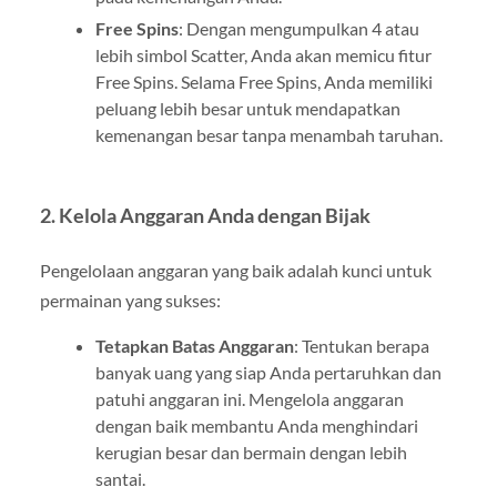
Free Spins
: Dengan mengumpulkan 4 atau
lebih simbol Scatter, Anda akan memicu fitur
Free Spins. Selama Free Spins, Anda memiliki
peluang lebih besar untuk mendapatkan
kemenangan besar tanpa menambah taruhan.
2.
Kelola Anggaran Anda dengan Bijak
Pengelolaan anggaran yang baik adalah kunci untuk
permainan yang sukses:
Tetapkan Batas Anggaran
: Tentukan berapa
banyak uang yang siap Anda pertaruhkan dan
patuhi anggaran ini. Mengelola anggaran
dengan baik membantu Anda menghindari
kerugian besar dan bermain dengan lebih
santai.