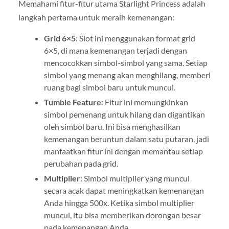
Memahami fitur-fitur utama Starlight Princess adalah
langkah pertama untuk meraih kemenangan:
Grid 6×5
: Slot ini menggunakan format grid
6×5, di mana kemenangan terjadi dengan
mencocokkan simbol-simbol yang sama. Setiap
simbol yang menang akan menghilang, memberi
ruang bagi simbol baru untuk muncul.
Tumble Feature
: Fitur ini memungkinkan
simbol pemenang untuk hilang dan digantikan
oleh simbol baru. Ini bisa menghasilkan
kemenangan beruntun dalam satu putaran, jadi
manfaatkan fitur ini dengan memantau setiap
perubahan pada grid.
Multiplier
: Simbol multiplier yang muncul
secara acak dapat meningkatkan kemenangan
Anda hingga 500x. Ketika simbol multiplier
muncul, itu bisa memberikan dorongan besar
pada kemenangan Anda.