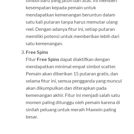
simbol baru yang jatuh dari atas. Ini memberi
kesempatan kepada pemain untuk
mendapatkan kemenangan beruntun dalam
satu kali putaran tanpa harus memutar ulang
reel. Dengan adanya fitur ini, setiap putaran
memiliki potensi untuk memberikan lebih dari
satu kemenangan.
Free Spins
Fitur
Free Spins
dapat diaktifkan dengan
mendapatkan minimal empat simbol scatter.
Pemain akan diberikan 15 putaran gratis, dan
selama fitur ini, semua pengganda yang muncul
akan dikumpulkan dan diterapkan pada
kemenangan akhir. Fitur ini menjadi salah satu
momen paling ditunggu oleh pemain karena di
sinilah peluang untuk meraih Maxwin paling
besar.