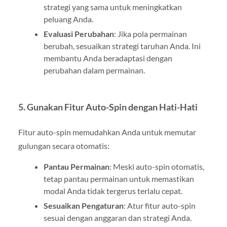
strategi yang sama untuk meningkatkan
peluang Anda.
Evaluasi Perubahan
: Jika pola permainan
berubah, sesuaikan strategi taruhan Anda. Ini
membantu Anda beradaptasi dengan
perubahan dalam permainan.
5.
Gunakan Fitur Auto-Spin dengan Hati-Hati
Fitur auto-spin memudahkan Anda untuk memutar
gulungan secara otomatis:
Pantau Permainan
: Meski auto-spin otomatis,
tetap pantau permainan untuk memastikan
modal Anda tidak tergerus terlalu cepat.
Sesuaikan Pengaturan
: Atur fitur auto-spin
sesuai dengan anggaran dan strategi Anda.