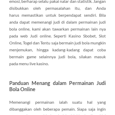
emosi, berharap selalu pakai nalar dan statistik. Jangan
disibukkan oleh permasalahan itu, dan Anda
harus memastikan untuk berpendapat sendiri. Bila
anda dapat memenangi judi di dalam permainan judi
bola online, kami akan tawarkan permainan lain nya
pada web Judi online. Seperti Kasino Sbobet, Slot
Online, Togel dan Tentu saja bermain judi bola mungkin
menjemukan, hingga kadang-kadang dapat coba
bermain game selainnya judi bola, silakan masuk
pada menu live kasino.
Panduan Menang dalam Permainan Judi
Bola Online
Memenangi permainan ialah suatu hal yang
dibanggakan oleh beberapa pemain. Siapa saja ingin