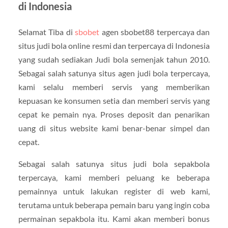
di Indonesia
Selamat Tiba di
sbobet
agen sbobet88 terpercaya dan
situs judi bola online resmi dan terpercaya di Indonesia
yang sudah sediakan Judi bola semenjak tahun 2010.
Sebagai salah satunya situs agen judi bola terpercaya,
kami selalu memberi servis yang memberikan
kepuasan ke konsumen setia dan memberi servis yang
cepat ke pemain nya. Proses deposit dan penarikan
uang di situs website kami benar-benar simpel dan
cepat.
Sebagai salah satunya situs judi bola sepakbola
terpercaya, kami memberi peluang ke beberapa
pemainnya untuk lakukan register di web kami,
terutama untuk beberapa pemain baru yang ingin coba
permainan sepakbola itu. Kami akan memberi bonus