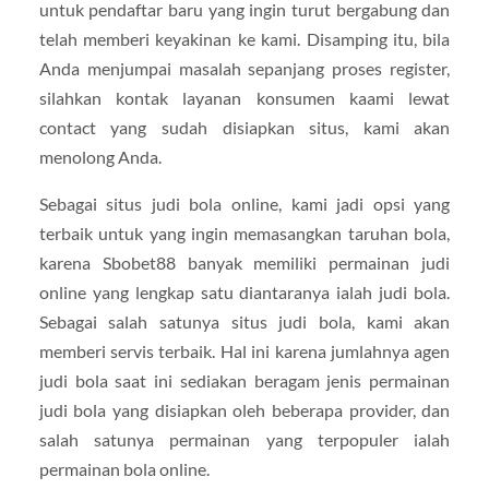
untuk pendaftar baru yang ingin turut bergabung dan
telah memberi keyakinan ke kami. Disamping itu, bila
Anda menjumpai masalah sepanjang proses register,
silahkan kontak layanan konsumen kaami lewat
contact yang sudah disiapkan situs, kami akan
menolong Anda.
Sebagai situs judi bola online, kami jadi opsi yang
terbaik untuk yang ingin memasangkan taruhan bola,
karena Sbobet88 banyak memiliki permainan judi
online yang lengkap satu diantaranya ialah judi bola.
Sebagai salah satunya situs judi bola, kami akan
memberi servis terbaik. Hal ini karena jumlahnya agen
judi bola saat ini sediakan beragam jenis permainan
judi bola yang disiapkan oleh beberapa provider, dan
salah satunya permainan yang terpopuler ialah
permainan bola online.