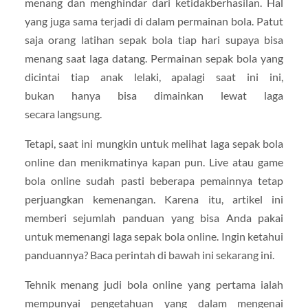
menang dan menghindar dari ketidakberhasilan. Hal
yang juga sama terjadi di dalam permainan bola. Patut
saja orang latihan sepak bola tiap hari supaya bisa
menang saat laga datang. Permainan sepak bola yang
dicintai tiap anak lelaki, apalagi saat ini ini,
bukan hanya bisa dimainkan lewat laga
secara langsung.
Tetapi, saat ini mungkin untuk melihat laga sepak bola
online dan menikmatinya kapan pun. Live atau game
bola online sudah pasti beberapa pemainnya tetap
perjuangkan kemenangan. Karena itu, artikel ini
memberi sejumlah panduan yang bisa Anda pakai
untuk memenangi laga sepak bola online. Ingin ketahui
panduannya? Baca perintah di bawah ini sekarang ini.
Tehnik menang judi bola online yang pertama ialah
mempunyai pengetahuan yang dalam mengenai