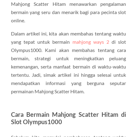
Mahjong Scatter Hitam menawarkan pengalaman
bermain yang seru dan menarik bagi para pecinta slot
online.
Dalam artikel ini, kita akan membahas tentang waktu
yang tepat untuk bermain
mahjong ways 2
di slot
Olympus1000. Kami akan membahas tentang cara
bermain, strategi untuk meningkatkan peluang
kemenangan, serta manfaat bermain di waktu-waktu
tertentu. Jadi, simak artikel ini hingga selesai untuk
mendapatkan informasi yang berguna seputar
permainan Mahjong Scatter Hitam.
Cara Bermain Mahjong Scatter Hitam di
Slot Olympus1000