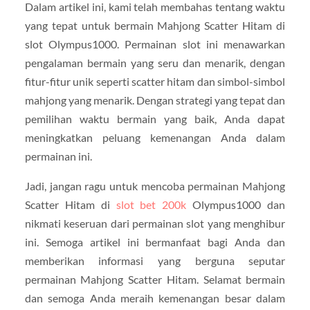
Dalam artikel ini, kami telah membahas tentang waktu
yang tepat untuk bermain Mahjong Scatter Hitam di
slot Olympus1000. Permainan slot ini menawarkan
pengalaman bermain yang seru dan menarik, dengan
fitur-fitur unik seperti scatter hitam dan simbol-simbol
mahjong yang menarik. Dengan strategi yang tepat dan
pemilihan waktu bermain yang baik, Anda dapat
meningkatkan peluang kemenangan Anda dalam
permainan ini.
Jadi, jangan ragu untuk mencoba permainan Mahjong
Scatter Hitam di
slot bet 200k
Olympus1000 dan
nikmati keseruan dari permainan slot yang menghibur
ini. Semoga artikel ini bermanfaat bagi Anda dan
memberikan informasi yang berguna seputar
permainan Mahjong Scatter Hitam. Selamat bermain
dan semoga Anda meraih kemenangan besar dalam