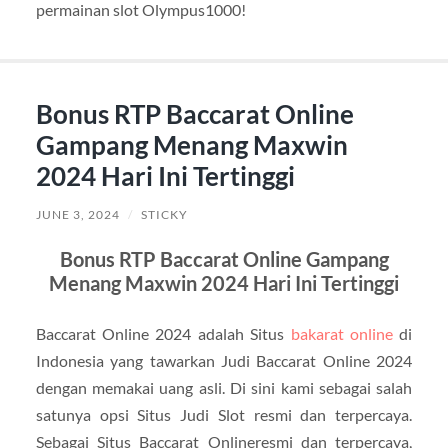
permainan slot Olympus1000!
Bonus RTP Baccarat Online
Gampang Menang Maxwin
2024 Hari Ini Tertinggi
JUNE 3, 2024
/
STICKY
Bonus RTP Baccarat Online Gampang
Menang Maxwin 2024 Hari Ini Tertinggi
Baccarat Online 2024 adalah Situs
bakarat online
di
Indonesia yang tawarkan Judi Baccarat Online 2024
dengan memakai uang asli. Di sini kami sebagai salah
satunya opsi Situs Judi Slot resmi dan terpercaya.
Sebagai Situs Baccarat Onlineresmi dan terpercaya,