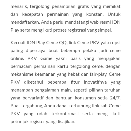
menarik, tergolong penampilan grafis yang memikat
dan kecepatan permainan yang konstan. Untuk
mendaftarkan, Anda perlu mendatangi web resmi IDN
Play serta meng ikuti proses registrasi yang simpel.
Kecuali IDN Play Ceme QQ, link Ceme PKV yaitu opsi
paling dipercaya buat beberapa pelaku judi ceme
online. PKV Game yakni basis yang menjajakan
bermacam permainan kartu tergolong ceme, dengan
mekanisme keamanan yang hebat dan fair-play. Ceme
PKV diketahui beberapa fitur inovatifnya yang
menambah pengalaman main, seperti pilihan taruhan
yang bervariatif dan bantuan konsumen setia 24/7.
Buat tergabung, Anda dapat terhubung link sah Ceme
PKV yang udah terkonfirmasi serta meng ikuti
petunjuk register yang disajikan.