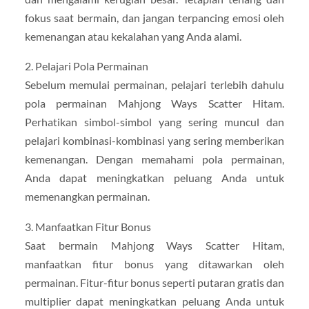
fokus saat bermain, dan jangan terpancing emosi oleh
kemenangan atau kekalahan yang Anda alami.
2. Pelajari Pola Permainan
Sebelum memulai permainan, pelajari terlebih dahulu
pola permainan Mahjong Ways Scatter Hitam.
Perhatikan simbol-simbol yang sering muncul dan
pelajari kombinasi-kombinasi yang sering memberikan
kemenangan. Dengan memahami pola permainan,
Anda dapat meningkatkan peluang Anda untuk
memenangkan permainan.
3. Manfaatkan Fitur Bonus
Saat bermain Mahjong Ways Scatter Hitam,
manfaatkan fitur bonus yang ditawarkan oleh
permainan. Fitur-fitur bonus seperti putaran gratis dan
multiplier dapat meningkatkan peluang Anda untuk