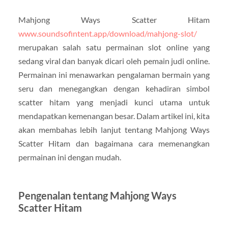
Mahjong Ways Scatter Hitam
www.soundsofintent.app/download/mahjong-slot/
merupakan salah satu permainan slot online yang
sedang viral dan banyak dicari oleh pemain judi online.
Permainan ini menawarkan pengalaman bermain yang
seru dan menegangkan dengan kehadiran simbol
scatter hitam yang menjadi kunci utama untuk
mendapatkan kemenangan besar. Dalam artikel ini, kita
akan membahas lebih lanjut tentang Mahjong Ways
Scatter Hitam dan bagaimana cara memenangkan
permainan ini dengan mudah.
Pengenalan tentang Mahjong Ways
Scatter Hitam