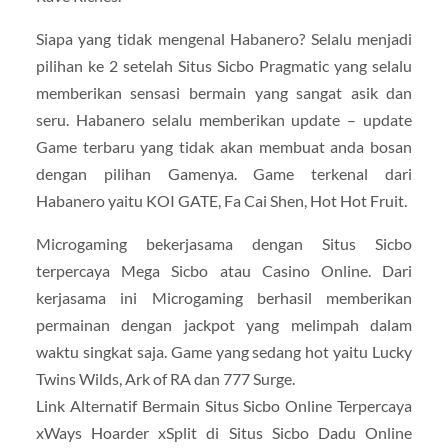
Siapa yang tidak mengenal Habanero? Selalu menjadi
pilihan ke 2 setelah Situs Sicbo Pragmatic yang selalu
memberikan sensasi bermain yang sangat asik dan
seru. Habanero selalu memberikan update – update
Game terbaru yang tidak akan membuat anda bosan
dengan pilihan Gamenya. Game terkenal dari
Habanero yaitu KOI GATE, Fa Cai Shen, Hot Hot Fruit.
Microgaming bekerjasama dengan Situs Sicbo
terpercaya Mega Sicbo atau Casino Online. Dari
kerjasama ini Microgaming berhasil memberikan
permainan dengan jackpot yang melimpah dalam
waktu singkat saja. Game yang sedang hot yaitu Lucky
Twins Wilds, Ark of RA dan 777 Surge.
Link Alternatif Bermain Situs Sicbo Online Terpercaya
xWays Hoarder xSplit di Situs Sicbo Dadu Online