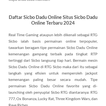
Daftar Sicbo Dadu Online Situs Sicbo Dadu
Online Terbaru 2024
Real Time Gaming ataupun lebih dikenali sebagai RTG
Sicbo ialah basis permainan online terpopuler,
tawarkan beragam tipe permainan Sicbo Dadu Online
kemenangan gampang terbaik pada tingkat RTP
tertinggi dari Sicbo langsung tiap hari. Bermain mesin
Sicbo Dadu Online di RTG Sicbo maka dari itu sebagai
langkah yang efisien untuk memperoleh jackpot
kemenangan paling besar secara mudah. Tipe
permainan Sicbo Dadu Online favorite yang di-
launching oleh penyuplai Sicbo RTG diantaranya: RTG
777, Ox Bonanza, Lucky Rat, Three Kingdom Wars, dan
Rave Riches.