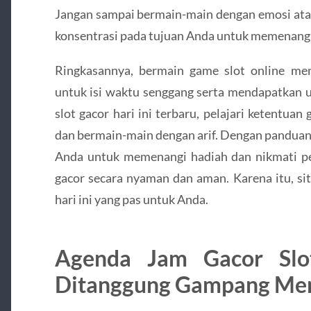
Jangan sampai bermain-main dengan emosi atau
konsentrasi pada tujuan Anda untuk memenangi
Ringkasannya, bermain game slot online me
untuk isi waktu senggang serta mendapatkan ua
slot gacor hari ini terbaru, pelajari ketentua
dan bermain-main dengan arif. Dengan panduan 
Anda untuk memenangi hadiah dan nikmati p
gacor secara nyaman dan aman. Karena itu, situ
hari ini yang pas untuk Anda.
Agenda Jam Gacor Slot
Ditanggung Gampang Me