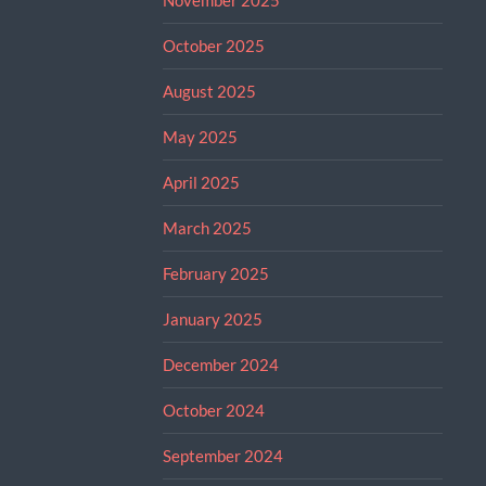
October 2025
August 2025
May 2025
April 2025
March 2025
February 2025
January 2025
December 2024
October 2024
September 2024