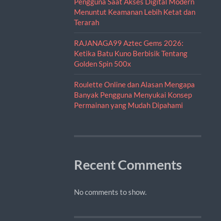
Pengguna Saat Akses Digital Modern
Menuntut Keamanan Lebih Ketat dan
Terarah
RAJANAGA99 Aztec Gems 2026:
Ketika Batu Kuno Berbisik Tentang
Golden Spin 500x
Roulette Online dan Alasan Mengapa
Banyak Pengguna Menyukai Konsep
Permainan yang Mudah Dipahami
Recent Comments
No comments to show.