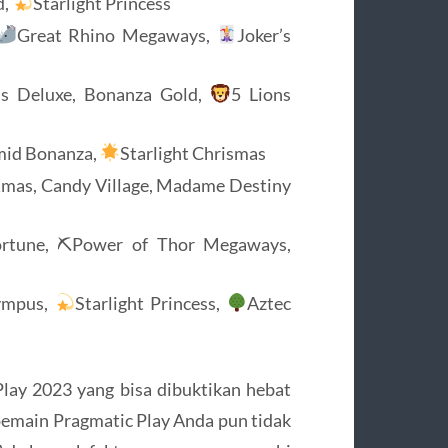
d,
Starlight Princess
Great Rhino Megaways,
Joker’s
s Deluxe, Bonanza Gold,
5 Lions
amid Bonanza,
Starlight Chrismas
Xmas, Candy Village, Madame Destiny
ortune, ⛏Power of Thor Megaways,
ympus,
Starlight Princess,
Aztec
 Play 2023 yang bisa dibuktikan hebat
emain Pragmatic Play Anda pun tidak