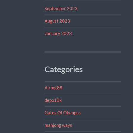
September 2023
August 2023
January 2023
Categories
Airbet88
depo10k
Gates Of Olympus
mahjong ways