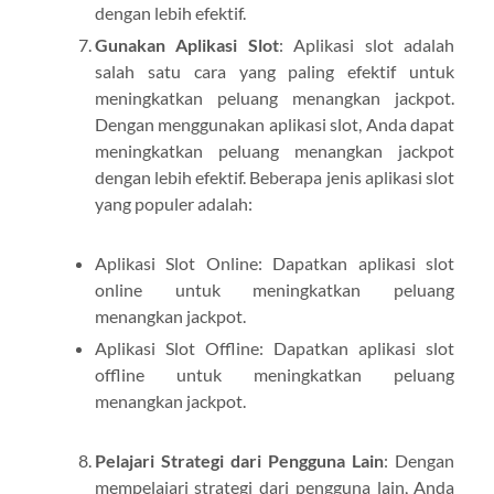
dengan lebih efektif.
Gunakan Aplikasi Slot
: Aplikasi slot adalah
salah satu cara yang paling efektif untuk
meningkatkan peluang menangkan jackpot.
Dengan menggunakan aplikasi slot, Anda dapat
meningkatkan peluang menangkan jackpot
dengan lebih efektif. Beberapa jenis aplikasi slot
yang populer adalah:
Aplikasi Slot Online: Dapatkan aplikasi slot
online untuk meningkatkan peluang
menangkan jackpot.
Aplikasi Slot Offline: Dapatkan aplikasi slot
offline untuk meningkatkan peluang
menangkan jackpot.
Pelajari Strategi dari Pengguna Lain
: Dengan
mempelajari strategi dari pengguna lain, Anda