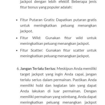
jackpot dengan lebih efektif. Beberapa jenis
fitur bonus yang populer adalah:
Fitur Putaran Gratis: Dapatkan putaran gratis
untuk meningkatkan peluang menangkan
jackpot.
Fitur Wild: Gunakan fitur wild untuk
meningkatkan peluang menangkan jackpot.
Fitur Scatter: Gunakan fitur scatter untuk
meningkatkan peluang menangkan jackpot.
Jangan Terlalu Serius
: Meskipun Anda memiliki
target jackpot yang ingin Anda capai, jangan
terlalu serius dalam permainan. Pastikan Anda
memiliki hobi dan kegiatan lain yang dapat
Anda lakukan di luar permainan. Dengan
memiliki permainan yang seimbang, Anda dapat
meningkatkan peluang menangkan jackpot