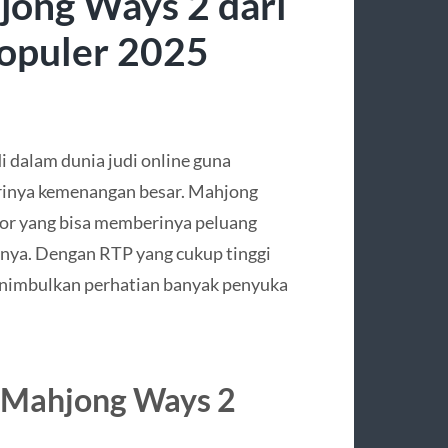
ong Ways 2 dari
Populer 2025
i dalam dunia judi online guna
rinya kemenangan besar. Mahjong
acor yang bisa memberinya peluang
nya. Dengan RTP yang cukup tinggi
menimbulkan perhatian banyak penyuka
 Mahjong Ways 2