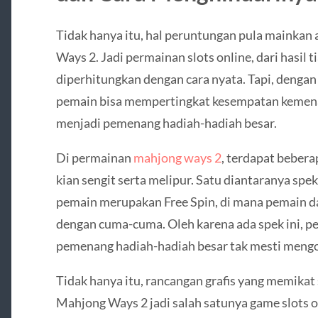
Tidak hanya itu, hal peruntungan pula mainkan
Ways 2. Jadi permainan slots online, dari hasil t
diperhitungkan dengan cara nyata. Tapi, dengan 
pemain bisa mempertingkat kesempatan kemen
menjadi pemenang hadiah-hadiah besar.
Di permainan
mahjong ways 2
, terdapat bebera
kian sengit serta melipur. Satu diantaranya spe
pemain merupakan Free Spin, di mana pemain d
dengan cuma-cuma. Oleh karena ada spek ini, p
pemenang hadiah-hadiah besar tak mesti meng
Tidak hanya itu, rancangan grafis yang memikat
Mahjong Ways 2 jadi salah satunya game slots 