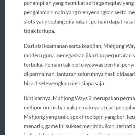
penampilan yang memikat serta gameplay yang 
pengalaman main yang menyenangkan serta mem
slots yang sedang dilakukan, pemain dapat rasak
tidak terlupa.
Dari sisi keamanan serta keadilan, Mahjong Wa
modern guna menegaskan jika tiap perputaran slo
terbuka. Pemain tak perlu waswas perihal pen
di permainan, lantaran seluruhnya hasil didasar
bisa diselewengkan oleh siapa saja.
Ikhtisarnya, Mahjong Ways 2 merupakan permai
melipur untuk banyak pemain yang cari pengal
Mahjong yang unik, spek Free Spin yang beri keu
menarik, game ini sukses menimbulkan perhatia