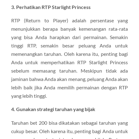
3. Perhatikan RTP Starlight Princess
RTP (Return to Player) adalah persentase yang
menunjukkan berapa banyak kemenangan rata-rata
yang bisa Anda harapkan dari permainan. Semakin
tinggi RTP, semakin besar peluang Anda untuk
memenangkan taruhan. Oleh karena itu, penting bagi
Anda untuk memperhatikan RTP Starlight Princess
sebelum memasang taruhan. Meskipun tidak ada
jaminan bahwa Anda akan menang, peluang Anda akan
lebih baik jika Anda memilih permainan dengan RTP
yang lebih tinggi.
4. Gunakan strategi taruhan yang bijak
Taruhan bet 200 bisa dikatakan sebagai taruhan yang
cukup besar. Oleh karena itu, penting bagi Anda untuk