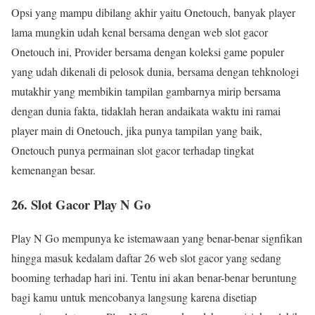
Opsi yang mampu dibilang akhir yaitu Onetouch, banyak player
lama mungkin udah kenal bersama dengan web slot gacor
Onetouch ini, Provider bersama dengan koleksi game populer
yang udah dikenali di pelosok dunia, bersama dengan tehknologi
mutakhir yang membikin tampilan gambarnya mirip bersama
dengan dunia fakta, tidaklah heran andaikata waktu ini ramai
player main di Onetouch, jika punya tampilan yang baik,
Onetouch punya permainan slot gacor terhadap tingkat
kemenangan besar.
26. Slot Gacor Play N Go
Play N Go mempunya ke istemawaan yang benar-benar signfikan
hingga masuk kedalam daftar 26 web slot gacor yang sedang
booming terhadap hari ini. Tentu ini akan benar-benar beruntung
bagi kamu untuk mencobanya langsung karena disetiap