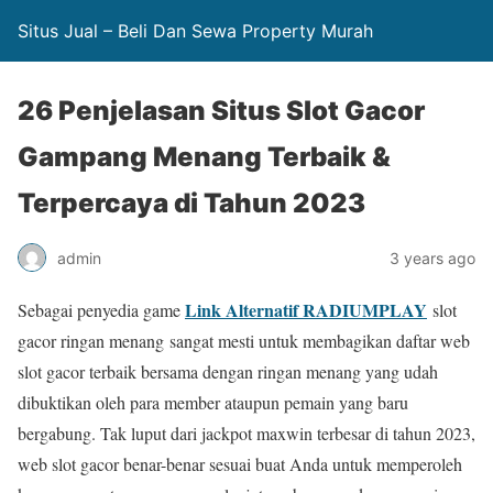
Situs Jual – Beli Dan Sewa Property Murah
26 Penjelasan Situs Slot Gacor
Gampang Menang Terbaik &
Terpercaya di Tahun 2023
admin
3 years ago
Link Alternatif RADIUMPLAY
Sebagai penyedia game
slot
gacor ringan menang sangat mesti untuk membagikan daftar web
slot gacor terbaik bersama dengan ringan menang yang udah
dibuktikan oleh para member ataupun pemain yang baru
bergabung. Tak luput dari jackpot maxwin terbesar di tahun 2023,
web slot gacor benar-benar sesuai buat Anda untuk memperoleh