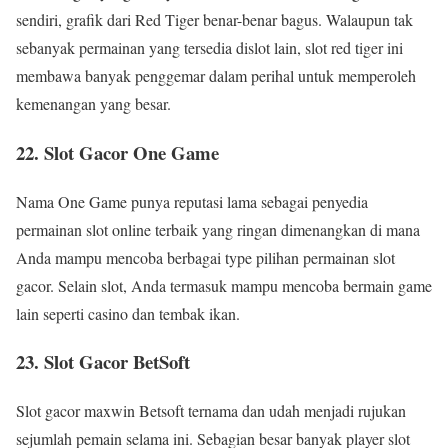
sendiri, grafik dari Red Tiger benar-benar bagus. Walaupun tak
sebanyak permainan yang tersedia dislot lain, slot red tiger ini
membawa banyak penggemar dalam perihal untuk memperoleh
kemenangan yang besar.
22. Slot Gacor One Game
Nama One Game punya reputasi lama sebagai penyedia
permainan slot online terbaik yang ringan dimenangkan di mana
Anda mampu mencoba berbagai type pilihan permainan slot
gacor. Selain slot, Anda termasuk mampu mencoba bermain game
lain seperti casino dan tembak ikan.
23. Slot Gacor BetSoft
Slot gacor maxwin Betsoft ternama dan udah menjadi rujukan
sejumlah pemain selama ini. Sebagian besar banyak player slot