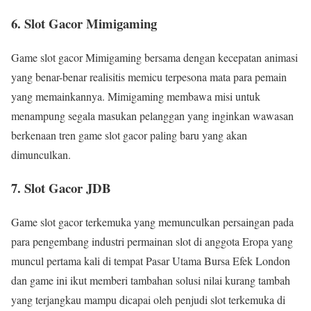
6. Slot Gacor Mimigaming
Game slot gacor Mimigaming bersama dengan kecepatan animasi
yang benar-benar realisitis memicu terpesona mata para pemain
yang memainkannya. Mimigaming membawa misi untuk
menampung segala masukan pelanggan yang inginkan wawasan
berkenaan tren game slot gacor paling baru yang akan
dimunculkan.
7. Slot Gacor JDB
Game slot gacor terkemuka yang memunculkan persaingan pada
para pengembang industri permainan slot di anggota Eropa yang
muncul pertama kali di tempat Pasar Utama Bursa Efek London
dan game ini ikut memberi tambahan solusi nilai kurang tambah
yang terjangkau mampu dicapai oleh penjudi slot terkemuka di