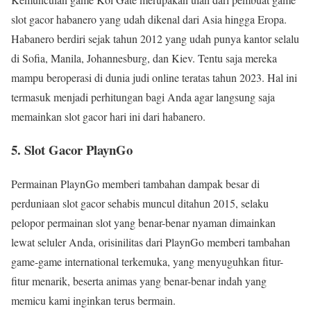
slot gacor habanero yang udah dikenal dari Asia hingga Eropa.
Habanero berdiri sejak tahun 2012 yang udah punya kantor selalu
di Sofia, Manila, Johannesburg, dan Kiev. Tentu saja mereka
mampu beroperasi di dunia judi online teratas tahun 2023. Hal ini
termasuk menjadi perhitungan bagi Anda agar langsung saja
memainkan slot gacor hari ini dari habanero.
5. Slot Gacor PlaynGo
Permainan PlaynGo memberi tambahan dampak besar di
perduniaan slot gacor sehabis muncul ditahun 2015, selaku
pelopor permainan slot yang benar-benar nyaman dimainkan
lewat seluler Anda, orisinilitas dari PlaynGo memberi tambahan
game-game international terkemuka, yang menyuguhkan fitur-
fitur menarik, beserta animas yang benar-benar indah yang
memicu kami inginkan terus bermain.