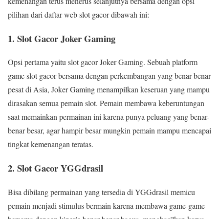
kemenangan terus menerus selanjutnya bersama dengan opsi
pilihan dari daftar web slot gacor dibawah ini:
1. Slot Gacor Joker Gaming
Opsi pertama yaitu slot gacor Joker Gaming. Sebuah platform
game slot gacor bersama dengan perkembangan yang benar-benar
pesat di Asia, Joker Gaming menampilkan keseruan yang mampu
dirasakan semua pemain slot. Pemain membawa keberuntungan
saat memainkan permainan ini karena punya peluang yang benar-
benar besar, agar hampir besar mungkin pemain mampu mencapai
tingkat kemenangan teratas.
2. Slot Gacor YGGdrasil
Bisa dibilang permainan yang tersedia di YGGdrasil memicu
pemain menjadi stimulus bermain karena membawa game-game