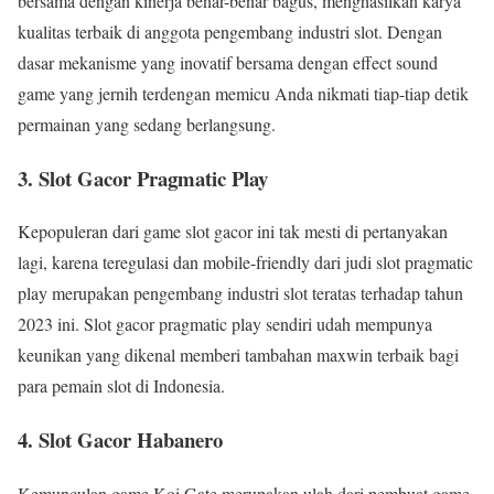
bersama dengan kinerja benar-benar bagus, menghasilkan karya
kualitas terbaik di anggota pengembang industri slot. Dengan
dasar mekanisme yang inovatif bersama dengan effect sound
game yang jernih terdengan memicu Anda nikmati tiap-tiap detik
permainan yang sedang berlangsung.
3. Slot Gacor Pragmatic Play
Kepopuleran dari game slot gacor ini tak mesti di pertanyakan
lagi, karena teregulasi dan mobile-friendly dari judi slot pragmatic
play merupakan pengembang industri slot teratas terhadap tahun
2023 ini. Slot gacor pragmatic play sendiri udah mempunya
keunikan yang dikenal memberi tambahan maxwin terbaik bagi
para pemain slot di Indonesia.
4. Slot Gacor Habanero
Kemunculan game Koi Gate merupakan ulah dari pembuat game