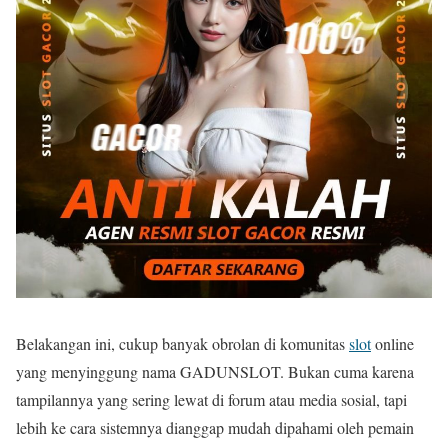
Belakangan ini, cukup banyak obrolan di komunitas
slot
online
yang menyinggung nama GADUNSLOT. Bukan cuma karena
tampilannya yang sering lewat di forum atau media sosial, tapi
lebih ke cara sistemnya dianggap mudah dipahami oleh pemain