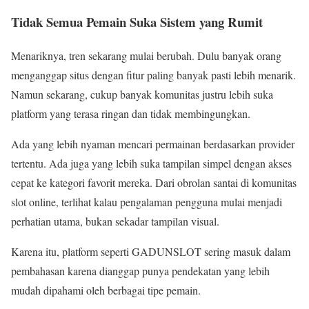
Tidak Semua Pemain Suka Sistem yang Rumit
Menariknya, tren sekarang mulai berubah. Dulu banyak orang
menganggap situs dengan fitur paling banyak pasti lebih menarik.
Namun sekarang, cukup banyak komunitas justru lebih suka
platform yang terasa ringan dan tidak membingungkan.
Ada yang lebih nyaman mencari permainan berdasarkan provider
tertentu. Ada juga yang lebih suka tampilan simpel dengan akses
cepat ke kategori favorit mereka. Dari obrolan santai di komunitas
slot online, terlihat kalau pengalaman pengguna mulai menjadi
perhatian utama, bukan sekadar tampilan visual.
Karena itu, platform seperti GADUNSLOT sering masuk dalam
pembahasan karena dianggap punya pendekatan yang lebih
mudah dipahami oleh berbagai tipe pemain.