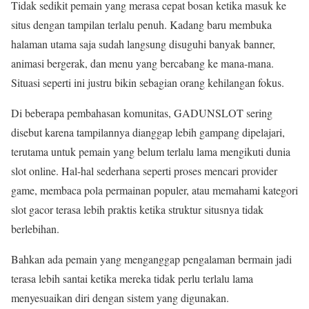
Tidak sedikit pemain yang merasa cepat bosan ketika masuk ke
situs dengan tampilan terlalu penuh. Kadang baru membuka
halaman utama saja sudah langsung disuguhi banyak banner,
animasi bergerak, dan menu yang bercabang ke mana-mana.
Situasi seperti ini justru bikin sebagian orang kehilangan fokus.
Di beberapa pembahasan komunitas, GADUNSLOT sering
disebut karena tampilannya dianggap lebih gampang dipelajari,
terutama untuk pemain yang belum terlalu lama mengikuti dunia
slot online. Hal-hal sederhana seperti proses mencari provider
game, membaca pola permainan populer, atau memahami kategori
slot gacor terasa lebih praktis ketika struktur situsnya tidak
berlebihan.
Bahkan ada pemain yang menganggap pengalaman bermain jadi
terasa lebih santai ketika mereka tidak perlu terlalu lama
menyesuaikan diri dengan sistem yang digunakan.