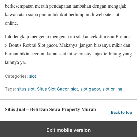
berkesempatan meraih pendapatan tambahan dengan mengajak
kawan atau siapa pun untuk ikut berhimpun di web site slot
online.
Info lengkap mengenai mengenai ini silakan cek di menu Promosi
> Bonus Referal Slot gacor. Makanya, jangan biasanya mikir dan
buruan bikin account kamu saat ini seterusnya ajak terhitung yang
lainnya ya.
Categories:
slot
Tags:
situs slot
,
Situs Slot Gacor
,
slot
,
slot gacor
,
slot online
Situs Jual – Beli Dan Sewa Property Murah
Back to top
Exit mobile version