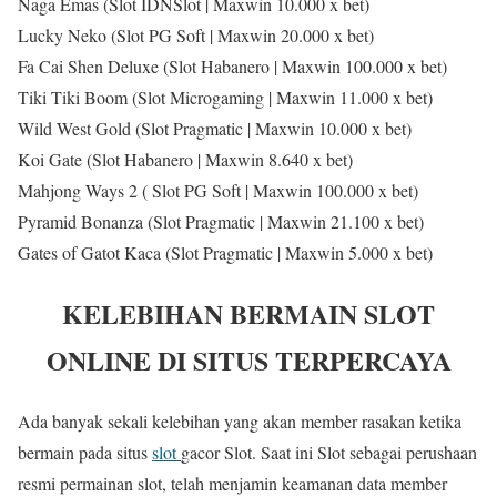
Naga Emas (Slot IDNSlot | Maxwin 10.000 x bet)
Lucky Neko (Slot PG Soft | Maxwin 20.000 x bet)
Fa Cai Shen Deluxe (Slot Habanero | Maxwin 100.000 x bet)
Tiki Tiki Boom (Slot Microgaming | Maxwin 11.000 x bet)
Wild West Gold (Slot Pragmatic | Maxwin 10.000 x bet)
Koi Gate (Slot Habanero | Maxwin 8.640 x bet)
Mahjong Ways 2 ( Slot PG Soft | Maxwin 100.000 x bet)
Pyramid Bonanza (Slot Pragmatic | Maxwin 21.100 x bet)
Gates of Gatot Kaca (Slot Pragmatic | Maxwin 5.000 x bet)
KELEBIHAN BERMAIN SLOT
ONLINE DI SITUS TERPERCAYA
Ada banyak sekali kelebihan yang akan member rasakan ketika
bermain pada situs
slot
gacor Slot. Saat ini Slot sebagai perushaan
resmi permainan slot, telah menjamin keamanan data member