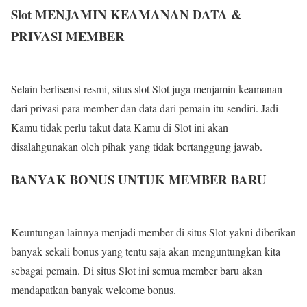
Slot MENJAMIN KEAMANAN DATA &
PRIVASI MEMBER
Selain berlisensi resmi, situs slot Slot juga menjamin keamanan
dari privasi para member dan data dari pemain itu sendiri. Jadi
Kamu tidak perlu takut data Kamu di Slot ini akan
disalahgunakan oleh pihak yang tidak bertanggung jawab.
BANYAK BONUS UNTUK MEMBER BARU
Keuntungan lainnya menjadi member di situs Slot yakni diberikan
banyak sekali bonus yang tentu saja akan menguntungkan kita
sebagai pemain. Di situs Slot ini semua member baru akan
mendapatkan banyak welcome bonus.