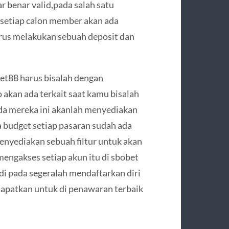
 benar valid,pada salah satu
 setiap calon member akan ada
arus melakukan sebuah deposit dan
bet88 harus bisalah dengan
akan ada terkait saat kamu bisalah
da mereka ini akanlah menyediakan
a budget setiap pasaran sudah ada
menyediakan sebuah filtur untuk akan
 mengakses setiap akun itu di sbobet
adi pada segeralah mendaftarkan diri
dapatkan untuk di penawaran terbaik