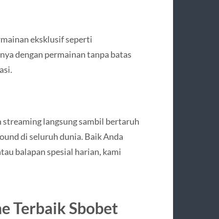
ainan eksklusif seperti
anya dengan permainan tanpa batas
asi.
streaming langsung sambil bertaruh
hound di seluruh dunia. Baik Anda
au balapan spesial harian, kami
ne Terbaik Sbobet