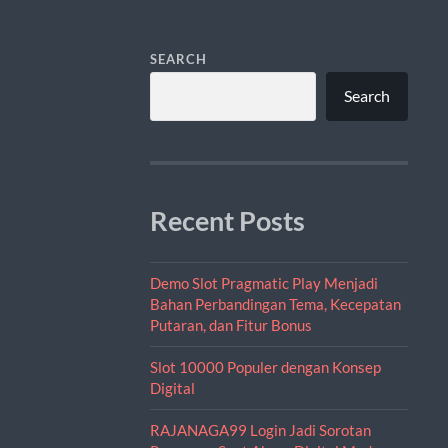
SEARCH
Search
Recent Posts
Demo Slot Pragmatic Play Menjadi
Bahan Perbandingan Tema, Kecepatan
Putaran, dan Fitur Bonus
Slot 10000 Populer dengan Konsep
Digital
RAJANAGA99 Login Jadi Sorotan