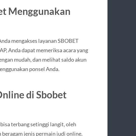
bet Menggunakan
Anda mengakses layanan SBOBET
, Anda dapat memeriksa acara yang
ngan mudah, dan melihat saldo akun
menggunakan ponsel Anda.
nline di Sbobet
sa terbang setinggi langit, oleh
 beragam jenis permain judi online.