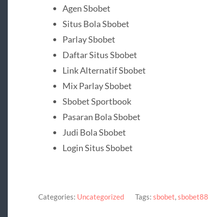
Agen Sbobet
Situs Bola Sbobet
Parlay Sbobet
Daftar Situs Sbobet
Link Alternatif Sbobet
Mix Parlay Sbobet
Sbobet Sportbook
Pasaran Bola Sbobet
Judi Bola Sbobet
Login Situs Sbobet
Categories:
Uncategorized
Tags:
sbobet
,
sbobet88