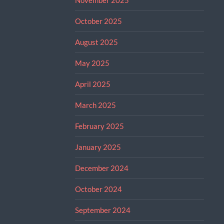
October 2025
August 2025
May 2025
April 2025
March 2025
February 2025
January 2025
December 2024
October 2024
September 2024