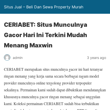
Situs Jual – Beli Dan Sewa Property Murah
CERIABET: Situs Munculnya
Gacor Hari Ini Terkini Mudah
Menang Maxwin
admin
3 years ago
CERIABET merupakan situs munculnya gacor ini hari teranyar
ringan menang yang kerja sama secara berbagai ragam model
provider munculnya online tergolong provider terpopuler
sekalinya. Permainan kami sudah dapat dibuktikan mendatangkan
khususnya munculnya gacor ringan menang sebagai unggulan
kami. Koleksi permainan CERIABET sudah bisa terbuktikan