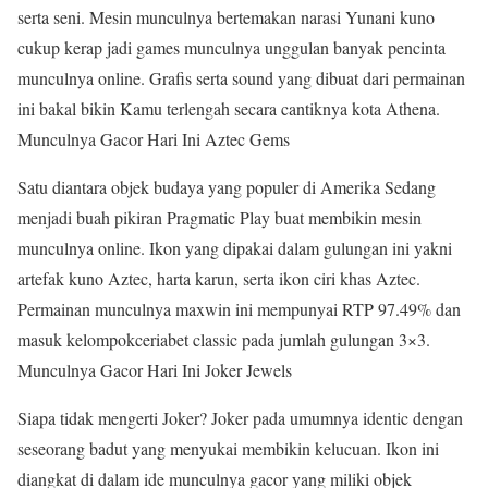
serta seni. Mesin munculnya bertemakan narasi Yunani kuno
cukup kerap jadi games munculnya unggulan banyak pencinta
munculnya online. Grafis serta sound yang dibuat dari permainan
ini bakal bikin Kamu terlengah secara cantiknya kota Athena.
Munculnya Gacor Hari Ini Aztec Gems
Satu diantara objek budaya yang populer di Amerika Sedang
menjadi buah pikiran Pragmatic Play buat membikin mesin
munculnya online. Ikon yang dipakai dalam gulungan ini yakni
artefak kuno Aztec, harta karun, serta ikon ciri khas Aztec.
Permainan munculnya maxwin ini mempunyai RTP 97.49% dan
masuk kelompokceriabet classic pada jumlah gulungan 3×3.
Munculnya Gacor Hari Ini Joker Jewels
Siapa tidak mengerti Joker? Joker pada umumnya identic dengan
seseorang badut yang menyukai membikin kelucuan. Ikon ini
diangkat di dalam ide munculnya gacor yang miliki objek