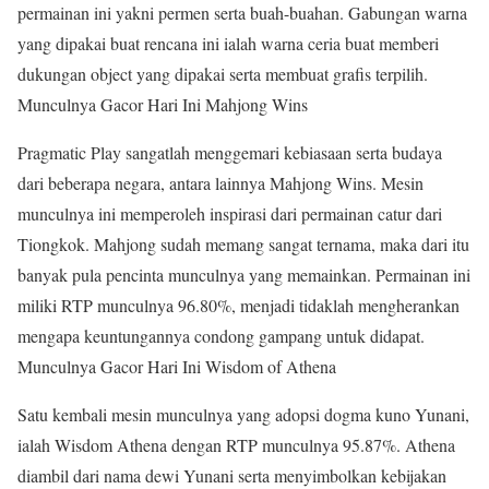
permainan ini yakni permen serta buah-buahan. Gabungan warna
yang dipakai buat rencana ini ialah warna ceria buat memberi
dukungan object yang dipakai serta membuat grafis terpilih.
Munculnya Gacor Hari Ini Mahjong Wins
Pragmatic Play sangatlah menggemari kebiasaan serta budaya
dari beberapa negara, antara lainnya Mahjong Wins. Mesin
munculnya ini memperoleh inspirasi dari permainan catur dari
Tiongkok. Mahjong sudah memang sangat ternama, maka dari itu
banyak pula pencinta munculnya yang memainkan. Permainan ini
miliki RTP munculnya 96.80%, menjadi tidaklah mengherankan
mengapa keuntungannya condong gampang untuk didapat.
Munculnya Gacor Hari Ini Wisdom of Athena
Satu kembali mesin munculnya yang adopsi dogma kuno Yunani,
ialah Wisdom Athena dengan RTP munculnya 95.87%. Athena
diambil dari nama dewi Yunani serta menyimbolkan kebijakan