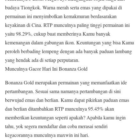
budaya Tiongkok. Warna merah serta emas yang dipakai di
permainan ini menyimbolkan kemakmuran berdasarakan
keyakinan di Cina. RTP munculnya paling tinggi permainan ini
yaitu 98.29%, cukup buat memberinya Kamu banyak
kemenangan dalam gabungan ikon. Keuntungan yang bisa Kamu
peroleh berbading lempeng dengan ada banyak paduan lambang
yang hendak ada di setiap perputaran.
Munculnya Gacor Hari Ini Bonanza Gold
Bonanza Gold merupakan permainan yang memanfaatkan ide
pertambangan. Sesuai sama namanya pertambangan di sini
berwujud emas dan berlian. Kamu dapat pikirkan paduan emas
dan berlian ditambahkan RTP munculnya 95.45% akan
memberikan keuntungan seperti apakah? Apabila kamu ingin
tahu, yok segera mendaftar dan coba merasai sendiri
kegacorannya munculnya maxwin ini hari.