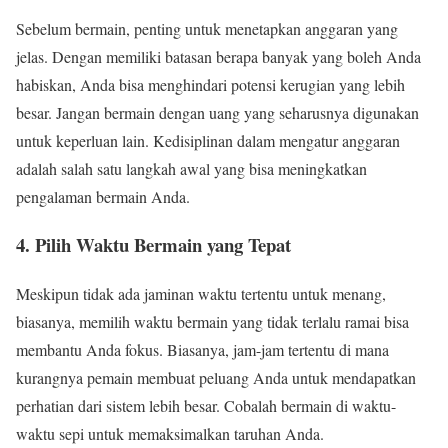
Sebelum bermain, penting untuk menetapkan anggaran yang
jelas. Dengan memiliki batasan berapa banyak yang boleh Anda
habiskan, Anda bisa menghindari potensi kerugian yang lebih
besar. Jangan bermain dengan uang yang seharusnya digunakan
untuk keperluan lain. Kedisiplinan dalam mengatur anggaran
adalah salah satu langkah awal yang bisa meningkatkan
pengalaman bermain Anda.
4. Pilih Waktu Bermain yang Tepat
Meskipun tidak ada jaminan waktu tertentu untuk menang,
biasanya, memilih waktu bermain yang tidak terlalu ramai bisa
membantu Anda fokus. Biasanya, jam-jam tertentu di mana
kurangnya pemain membuat peluang Anda untuk mendapatkan
perhatian dari sistem lebih besar. Cobalah bermain di waktu-
waktu sepi untuk memaksimalkan taruhan Anda.