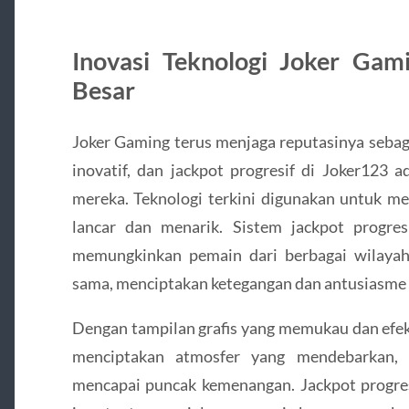
Inovasi Teknologi Joker Ga
Besar
Joker Gaming terus menjaga reputasinya seba
inovatif, dan jackpot progresif di Joker123
mereka. Teknologi terkini digunakan untuk m
lancar dan menarik. Sistem jackpot progre
memungkinkan pemain dari berbagai wilayah
sama, menciptakan ketegangan dan antusiasme y
Dengan tampilan grafis yang memukau dan efe
menciptakan atmosfer yang mendebarkan,
mencapai puncak kemenangan. Jackpot progres