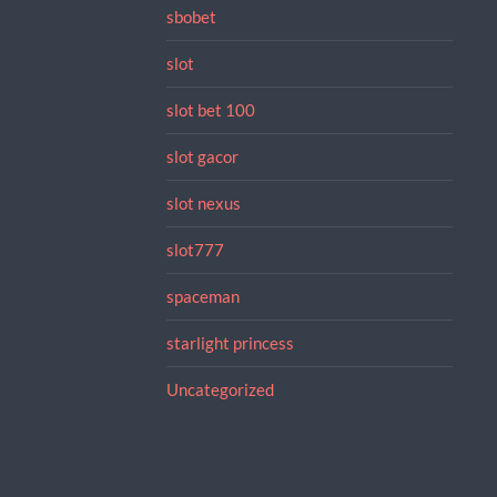
sbobet
slot
slot bet 100
slot gacor
slot nexus
slot777
spaceman
starlight princess
Uncategorized