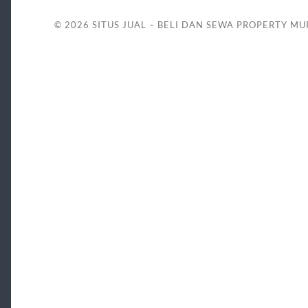
© 2026
SITUS JUAL – BELI DAN SEWA PROPERTY M