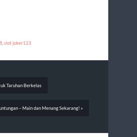
8
,
slot joker123
tuk Taruhan Berkelas
runtungan – Main dan Menang Sekarang! »