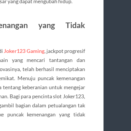
sar yang dapat mengubah hidup.
enangan yang Tidak
di
Joker123 Gaming
, jackpot progresif
ain yang mencari tantangan dan
ovasinya, telah berhasil menciptakan
mikat. Menuju puncak kemenangan
ga tentang keberanian untuk mengejar
n. Bagi para pencinta slot Joker123,
gambil bagian dalam petualangan tak
e puncak kemenangan yang tidak