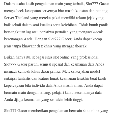
Dalam usaha kasih pengalaman main yang terbaik, Slot777 Gacor
mengecheck kecepatan servernya biar masih konstan dan penting.
Server Thailand yang mereka pakai memiliki rekam jejak yang
baik sekali dalam soal kualitas serta kelebihan. Tidak butuh panik
bersangkutan lag atau peristiwa pertalian yang mengacak-acak
kesenangan Anda. Dengan Slot777 Gacor, Anda dapat kecap
jenis tanpa khawatir di tekhnis yang mengacak-acak.
Bukan hanya itu, sebagai situs slot online yang professional,
Slot777 Gacor pastini semisal spesial dan keamanan data Anda
menjadi kembali fokus dasar primer. Mereka kerjakan model
enkripsi fantastis dan feature lunak keamanan terakhir buat kasih
kepercayaan bila individu data Anda masih aman. Anda dapat
bermain-main dengan tenang, pelajari kalau kesemuanya data
Anda dijaga keamanan yang semakin lebih tinggi.
Slot777 Gacor memberikan pengalaman bermain slot online yang