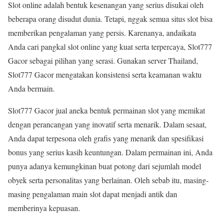
Slot online adalah bentuk kesenangan yang serius disukai oleh
beberapa orang disudut dunia. Tetapi, nggak semua situs slot bisa
memberikan pengalaman yang persis. Karenanya, andaikata
Anda cari pangkal slot online yang kuat serta terpercaya, Slot777
Gacor sebagai pilihan yang serasi. Gunakan server Thailand,
Slot777 Gacor mengatakan konsistensi serta keamanan waktu
Anda bermain.
Slot777 Gacor jual aneka bentuk permainan slot yang memikat
dengan perancangan yang inovatif serta menarik. Dalam sesaat,
Anda dapat terpesona oleh grafis yang menarik dan spesifikasi
bonus yang serius kasih keuntungan. Dalam permainan ini, Anda
punya adanya kemungkinan buat potong dari sejumlah model
obyek serta personalitas yang berlainan. Oleh sebab itu, masing-
masing pengalaman main slot dapat menjadi antik dan
memberinya kepuasan.