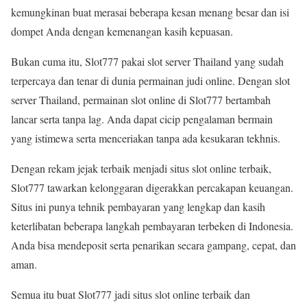
kemungkinan buat merasai beberapa kesan menang besar dan isi
dompet Anda dengan kemenangan kasih kepuasan.
Bukan cuma itu, Slot777 pakai slot server Thailand yang sudah
terpercaya dan tenar di dunia permainan judi online. Dengan slot
server Thailand, permainan slot online di Slot777 bertambah
lancar serta tanpa lag. Anda dapat cicip pengalaman bermain
yang istimewa serta menceriakan tanpa ada kesukaran tekhnis.
Dengan rekam jejak terbaik menjadi situs slot online terbaik,
Slot777 tawarkan kelonggaran digerakkan percakapan keuangan.
Situs ini punya tehnik pembayaran yang lengkap dan kasih
keterlibatan beberapa langkah pembayaran terbeken di Indonesia.
Anda bisa mendeposit serta penarikan secara gampang, cepat, dan
aman.
Semua itu buat Slot777 jadi situs slot online terbaik dan