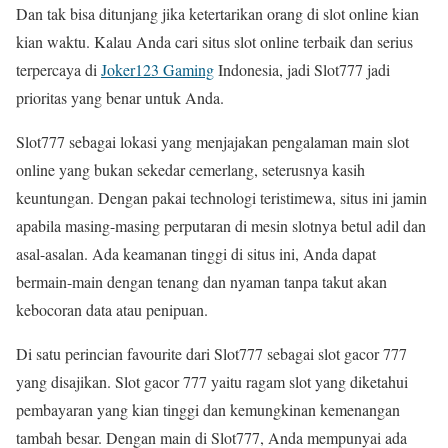
Dan tak bisa ditunjang jika ketertarikan orang di slot online kian
kian waktu. Kalau Anda cari situs slot online terbaik dan serius
terpercaya di
Joker123 Gaming
Indonesia, jadi Slot777 jadi
prioritas yang benar untuk Anda.
Slot777 sebagai lokasi yang menjajakan pengalaman main slot
online yang bukan sekedar cemerlang, seterusnya kasih
keuntungan. Dengan pakai technologi teristimewa, situs ini jamin
apabila masing-masing perputaran di mesin slotnya betul adil dan
asal-asalan. Ada keamanan tinggi di situs ini, Anda dapat
bermain-main dengan tenang dan nyaman tanpa takut akan
kebocoran data atau penipuan.
Di satu perincian favourite dari Slot777 sebagai slot gacor 777
yang disajikan. Slot gacor 777 yaitu ragam slot yang diketahui
pembayaran yang kian tinggi dan kemungkinan kemenangan
tambah besar. Dengan main di Slot777, Anda mempunyai ada