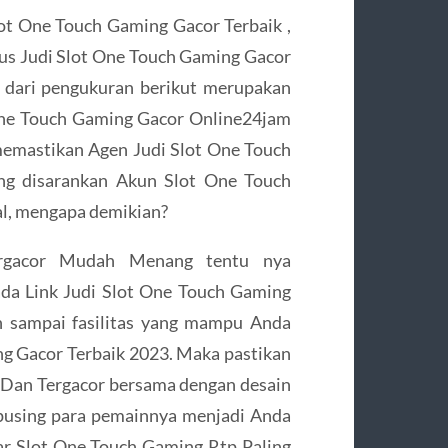
lot One Touch Gaming Gacor Terbaik ,
tus Judi Slot One Touch Gaming Gacor
l dari pengukuran berikut merupakan
 One Touch Gaming Gacor Online24jam
 memastikan Agen Judi Slot One Touch
ang disarankan Akun Slot One Touch
al, mengapa demikian?
ergacor Mudah Menang tentu nya
ada Link Judi Slot One Touch Gaming
an sampai fasilitas yang mampu Anda
g Gacor Terbaik 2023. Maka pastikan
 Dan Tergacor bersama dengan desain
pusing para pemainnya menjadi Anda
ar Slot One Touch Gaming Rtp Paling