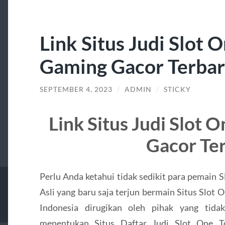
Link Situs Judi Slot 
Gaming Gacor Terba
SEPTEMBER 4, 2023
/
ADMIN
/
STICKY
Link Situs Judi Slot
Gacor Te
Perlu Anda ketahui tidak sedikit para pemain
Asli yang baru saja terjun bermain Situs Slot
Indonesia dirugikan oleh pihak yang tida
menentukan Situs Daftar Judi Slot One T