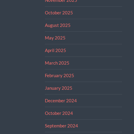
October 2025
August 2025
May 2025
April 2025
March 2025
February 2025
January 2025
December 2024
October 2024
September 2024