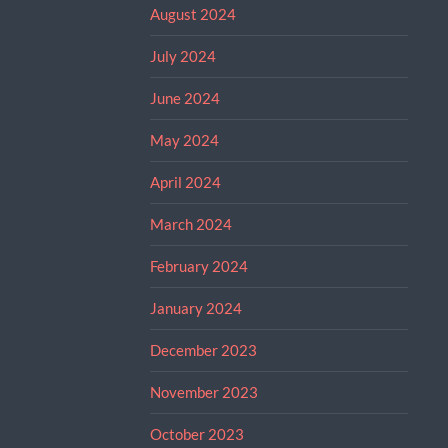
August 2024
July 2024
June 2024
May 2024
April 2024
March 2024
February 2024
January 2024
December 2023
November 2023
October 2023