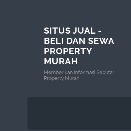
SITUS JUAL -
BELI DAN SEWA
PROPERTY
MURAH
Memberikan Informasi Seputar
Property Murah