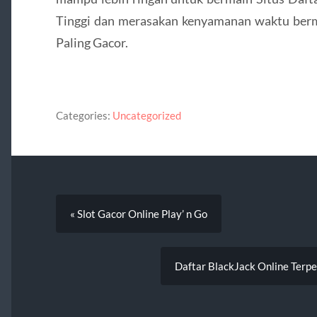
Tinggi dan merasakan kenyamanan waktu ber
Paling Gacor.
Categories:
Uncategorized
« Slot Gacor Online Play’ n Go
Daftar BlackJack Online Ter