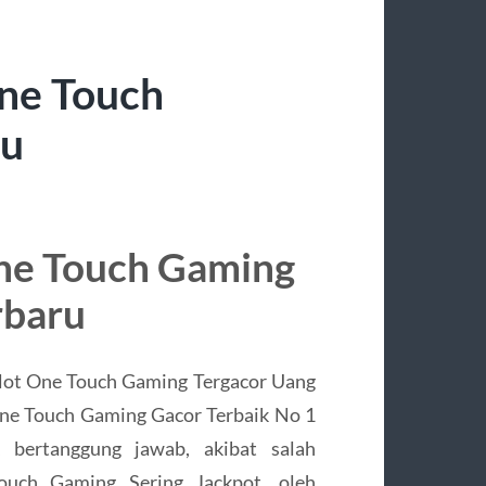
One Touch
ru
 One Touch Gaming
rbaru
 Slot One Touch Gaming Tergacor Uang
 One Touch Gaming Gacor Terbaik No 1
k bertanggung jawab, akibat salah
ouch Gaming Sering Jackpot. oleh