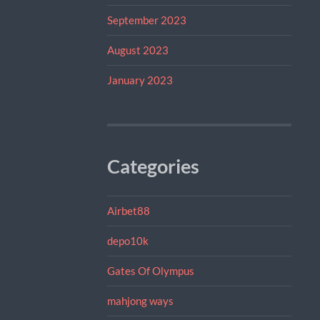
September 2023
August 2023
January 2023
Categories
Airbet88
depo10k
Gates Of Olympus
mahjong ways