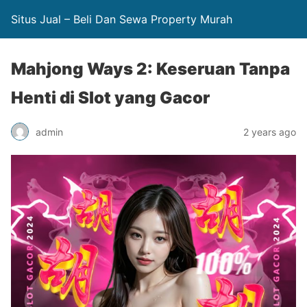
Situs Jual – Beli Dan Sewa Property Murah
Mahjong Ways 2: Keseruan Tanpa
Henti di Slot yang Gacor
admin
2 years ago