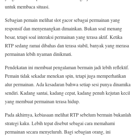
untuk membaca situasi.
Sebagian pemain melihat slot gacor sebagai permainan yang
responsif dan menyenangkan dimainkan. Bukan soal menang
besar, tetapi soal interaksi permainan yang terasa aktif. Ketika
RTP sedang ramai dibahas dan terasa stabil, banyak yang merasa
permainan lebih nyaman dinikmati.
Pendekatan ini membuat pengalaman bermain jadi lebih reflektif.
Pemain tidak sekadar menekan spin, tetapi juga memperhatikan
alur permainan. Ada kesadaran bahwa setiap sesi punya dinamika
sendiri. Kadang santai, kadang cepat, kadang penuh kejutan kecil
yang membuat permainan terasa hidup.
Pada akhirnya, kebiasaan melihat RTP sebelum bermain bukanlah
strategi kaku. Lebih tepat disebut sebagai cara memahami
permainan secara menyeluruh. Bagi sebagian orang, ini