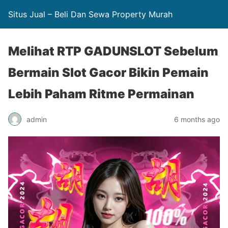
Situs Jual – Beli Dan Sewa Property Murah
Melihat RTP GADUNSLOT Sebelum
Bermain Slot Gacor Bikin Pemain
Lebih Paham Ritme Permainan
admin
6 months ago