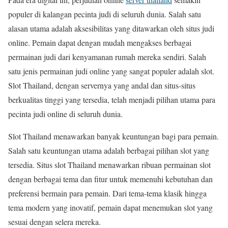
populer di kalangan pecinta judi di seluruh dunia. Salah satu
alasan utama adalah aksesibilitas yang ditawarkan oleh situs judi
online. Pemain dapat dengan mudah mengakses berbagai
permainan judi dari kenyamanan rumah mereka sendiri. Salah
satu jenis permainan judi online yang sangat populer adalah slot.
Slot Thailand, dengan servernya yang andal dan situs-situs
berkualitas tinggi yang tersedia, telah menjadi pilihan utama para
pecinta judi online di seluruh dunia.
Slot Thailand menawarkan banyak keuntungan bagi para pemain.
Salah satu keuntungan utama adalah berbagai pilihan slot yang
tersedia. Situs slot Thailand menawarkan ribuan permainan slot
dengan berbagai tema dan fitur untuk memenuhi kebutuhan dan
preferensi bermain para pemain. Dari tema-tema klasik hingga
tema modern yang inovatif, pemain dapat menemukan slot yang
sesuai dengan selera mereka.