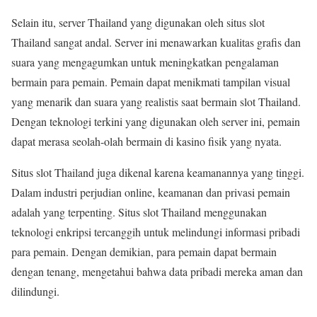
Selain itu, server Thailand yang digunakan oleh situs slot
Thailand sangat andal. Server ini menawarkan kualitas grafis dan
suara yang mengagumkan untuk meningkatkan pengalaman
bermain para pemain. Pemain dapat menikmati tampilan visual
yang menarik dan suara yang realistis saat bermain slot Thailand.
Dengan teknologi terkini yang digunakan oleh server ini, pemain
dapat merasa seolah-olah bermain di kasino fisik yang nyata.
Situs slot Thailand juga dikenal karena keamanannya yang tinggi.
Dalam industri perjudian online, keamanan dan privasi pemain
adalah yang terpenting. Situs slot Thailand menggunakan
teknologi enkripsi tercanggih untuk melindungi informasi pribadi
para pemain. Dengan demikian, para pemain dapat bermain
dengan tenang, mengetahui bahwa data pribadi mereka aman dan
dilindungi.