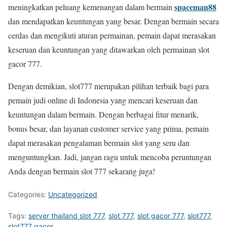
spaceman88
meningkatkan peluang kemenangan dalam bermain
dan mendapatkan keuntungan yang besar. Dengan bermain secara
cerdas dan mengikuti aturan permainan, pemain dapat merasakan
keseruan dan keuntungan yang ditawarkan oleh permainan slot
gacor 777.
Dengan demikian, slot777 merupakan pilihan terbaik bagi para
pemain judi online di Indonesia yang mencari keseruan dan
keuntungan dalam bermain. Dengan berbagai fitur menarik,
bonus besar, dan layanan customer service yang prima, pemain
dapat merasakan pengalaman bermain slot yang seru dan
menguntungkan. Jadi, jangan ragu untuk mencoba peruntungan
Anda dengan bermain slot 777 sekarang juga!
Categories:
Uncategorized
Tags:
server thailand slot 777
,
slot 777
,
slot gacor 777
,
slot777
,
slot777 gacor