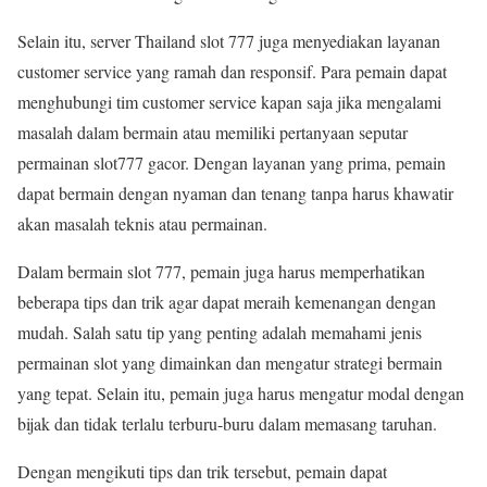
Selain itu, server Thailand slot 777 juga menyediakan layanan
customer service yang ramah dan responsif. Para pemain dapat
menghubungi tim customer service kapan saja jika mengalami
masalah dalam bermain atau memiliki pertanyaan seputar
permainan slot777 gacor. Dengan layanan yang prima, pemain
dapat bermain dengan nyaman dan tenang tanpa harus khawatir
akan masalah teknis atau permainan.
Dalam bermain slot 777, pemain juga harus memperhatikan
beberapa tips dan trik agar dapat meraih kemenangan dengan
mudah. Salah satu tip yang penting adalah memahami jenis
permainan slot yang dimainkan dan mengatur strategi bermain
yang tepat. Selain itu, pemain juga harus mengatur modal dengan
bijak dan tidak terlalu terburu-buru dalam memasang taruhan.
Dengan mengikuti tips dan trik tersebut, pemain dapat