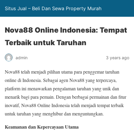
Situs Jual – Beli Dan Sewa Property Murah
Nova88 Online Indonesia: Tempat
Terbaik untuk Taruhan
admin
3 years ago
Nova88 telah menjadi pilihan utama para penggemar taruhan
online di Indonesia. Sebagai agen Nova88 yang terpercaya,
platform ini menawarkan pengalaman taruhan yang unik dan
menarik bagi para pemain. Dengan berbagai permainan dan fitur
inovatif, Nova88 Online Indonesia telah menjadi tempat terbaik
untuk taruhan yang menghibur dan menguntungkan.
Keamanan dan Kepercayaan Utama