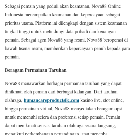
Sebagai pemain yang peduli akan keamanan, Nova88 Online
Indonesia menempatkan keamanan dan kepercayaan sebagai
prioritas utama. Platform ini dilengkapi dengan sistem keamanan
tingkat tinggi untuk melindungi data pribadi dan keuangan
pemain. Sebagai agen Nova88 yang resmi, Nova88 beroperasi di
bawah lisensi resmi, memberikan kepercayaan penuh kepada para
pemain.
Beragam Permainan Taruhan
Nova88 menawarkan berbagai permainan taruhan yang dapat
dinikmati oleh pemain dari berbagai kalangan. Dari taruhan
humancareproductsllc.com
olahraga,
kasino live, slot online,
hingga permainan virtual, Nova88 menyediakan beragam opsi
untuk memenuhi selera dan preferensi setiap pemain. Pemain
dapat menikmati sensasi taruhan olahraga secara langsung,
mengikuti perkembangan pertandingan, atau mencoba