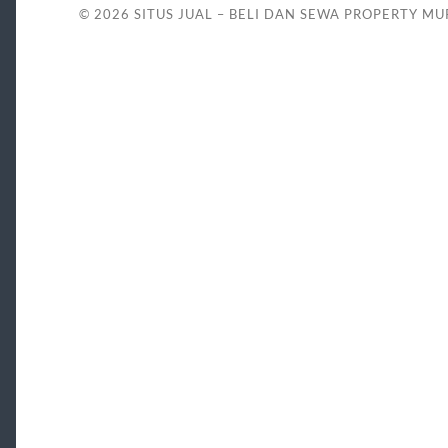
© 2026
SITUS JUAL – BELI DAN SEWA PROPERTY M