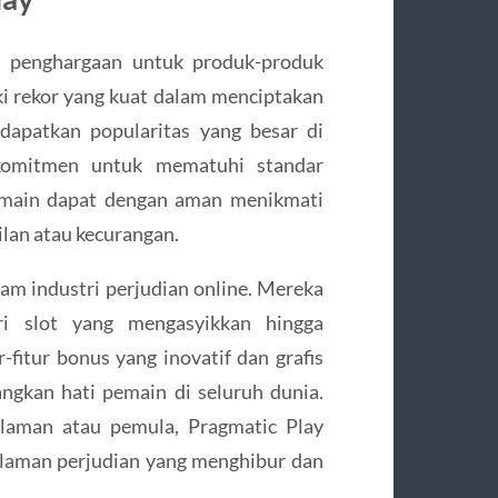
i penghargaan untuk produk-produk
ki rekor yang kuat dalam menciptakan
dapatkan popularitas yang besar di
rkomitmen untuk mematuhi standar
pemain dapat dengan aman menikmati
lan atau kecurangan.
am industri perjudian online. Mereka
ri slot yang mengasyikkan hingga
fitur bonus yang inovatif dan grafis
ngkan hati pemain di seluruh dunia.
laman atau pemula, Pragmatic Play
alaman perjudian yang menghibur dan