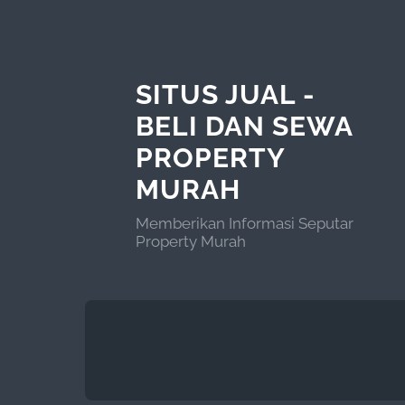
SITUS JUAL -
BELI DAN SEWA
PROPERTY
MURAH
Memberikan Informasi Seputar
Property Murah