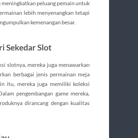
tu meningkatkan peluang pemain untuk
permainan lebih menyenangkan tetapi
ngumpulkan kemenangan besar.
i Sekedar Slot
ksi slotnya, mereka juga menawarkan
rkan berbagai jenis permainan meja
ain itu, mereka juga memiliki koleksi
 Dalam pengembangan game mereka,
roduknya dirancang dengan kualitas
lay