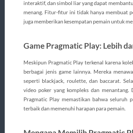
interaktif, dan simbol liar yang dapat memban
menang. Fitur-fitur ini tidak hanya membuat 
juga memberikan kesempatan pemain untuk me
Game Pragmatic Play: Lebih dar
Meskipun Pragmatic Play terkenal karena kole
berbagai jenis game lainnya. Mereka menawa
seperti blackjack, roulette, dan baccarat. Sel
video poker yang kompleks dan menantang.
Pragmatic Play memastikan bahwa seluruh p
terbaik dan memenuhi harapan para pemain.
Mengapa Memilih Pragmatic P