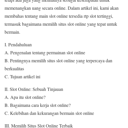
memenangkan uang secara online. Dalam artikel ini, kami akan
membahas tentang main slot online tersedia rtp slot tertinggi,
termasuk bagaimana memilih situs slot online yang tepat untuk
bermain.
I. Pendahuluan
A. Pengenalan tentang permainan slot online
B. Pentingnya memilih situs slot online yang terpercaya dan
berkualitas
C. Tujuan artikel ini
II. Slot Online: Sebuah Tinjauan
A. Apa itu slot online?
B. Bagaimana cara kerja slot online?
C. Kelebihan dan kekurangan bermain slot online
III. Memilih Situs Slot Online Terbaik