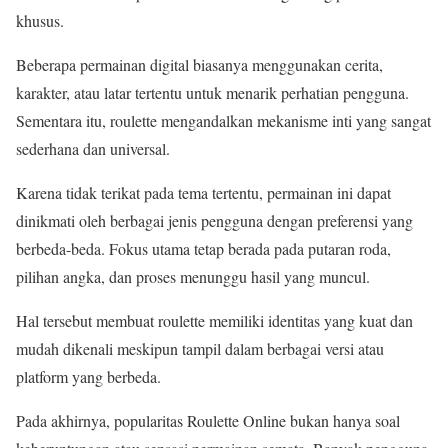
khusus.
Beberapa permainan digital biasanya menggunakan cerita,
karakter, atau latar tertentu untuk menarik perhatian pengguna.
Sementara itu, roulette mengandalkan mekanisme inti yang sangat
sederhana dan universal.
Karena tidak terikat pada tema tertentu, permainan ini dapat
dinikmati oleh berbagai jenis pengguna dengan preferensi yang
berbeda-beda. Fokus utama tetap berada pada putaran roda,
pilihan angka, dan proses menunggu hasil yang muncul.
Hal tersebut membuat roulette memiliki identitas yang kuat dan
mudah dikenali meskipun tampil dalam berbagai versi atau
platform yang berbeda.
Pada akhirnya, popularitas Roulette Online bukan hanya soal