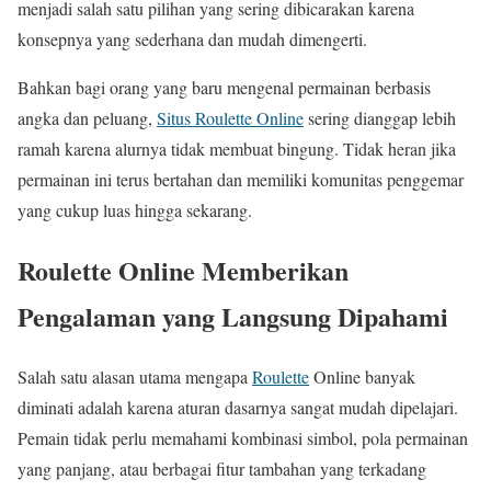
menjadi salah satu pilihan yang sering dibicarakan karena
konsepnya yang sederhana dan mudah dimengerti.
Bahkan bagi orang yang baru mengenal permainan berbasis
angka dan peluang,
Situs Roulette Online
sering dianggap lebih
ramah karena alurnya tidak membuat bingung. Tidak heran jika
permainan ini terus bertahan dan memiliki komunitas penggemar
yang cukup luas hingga sekarang.
Roulette Online Memberikan
Pengalaman yang Langsung Dipahami
Salah satu alasan utama mengapa
Roulette
Online banyak
diminati adalah karena aturan dasarnya sangat mudah dipelajari.
Pemain tidak perlu memahami kombinasi simbol, pola permainan
yang panjang, atau berbagai fitur tambahan yang terkadang