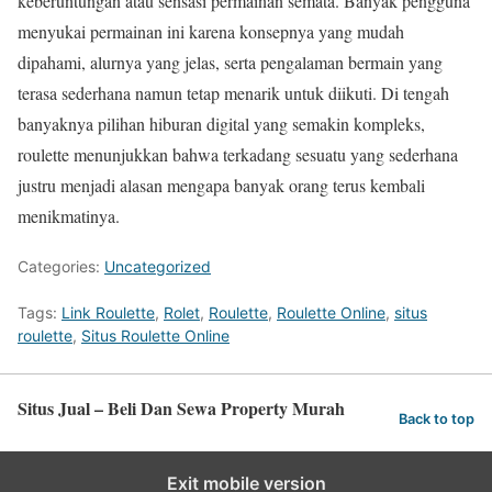
keberuntungan atau sensasi permainan semata. Banyak pengguna
menyukai permainan ini karena konsepnya yang mudah
dipahami, alurnya yang jelas, serta pengalaman bermain yang
terasa sederhana namun tetap menarik untuk diikuti. Di tengah
banyaknya pilihan hiburan digital yang semakin kompleks,
roulette menunjukkan bahwa terkadang sesuatu yang sederhana
justru menjadi alasan mengapa banyak orang terus kembali
menikmatinya.
Categories:
Uncategorized
Tags:
Link Roulette
,
Rolet
,
Roulette
,
Roulette Online
,
situs
roulette
,
Situs Roulette Online
Situs Jual – Beli Dan Sewa Property Murah
Back to top
Exit mobile version