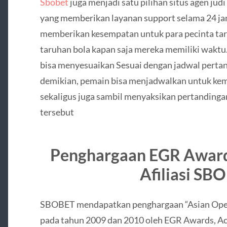
Sbobet
juga menjadi satu pilihan situs agen judi
yang memberikan layanan support selama 24 ja
memberikan kesempatan untuk para pecinta ta
taruhan bola kapan saja mereka memiliki waktu.
bisa menyesuaikan Sesuai dengan jadwal pertan
demikian, pemain bisa menjadwalkan untuk ke
sekaligus juga sambil menyaksikan pertandingan
tersebut
Penghargaan EGR Awar
Afiliasi S
SBOBET mendapatkan penghargaan “Asian Opera
pada tahun 2009 dan 2010 oleh EGR Awards, Ac