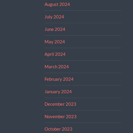
August 2024
July 2024
June 2024
May 2024
April 2024
March 2024
February 2024
January 2024
December 2023
November 2023
October 2023