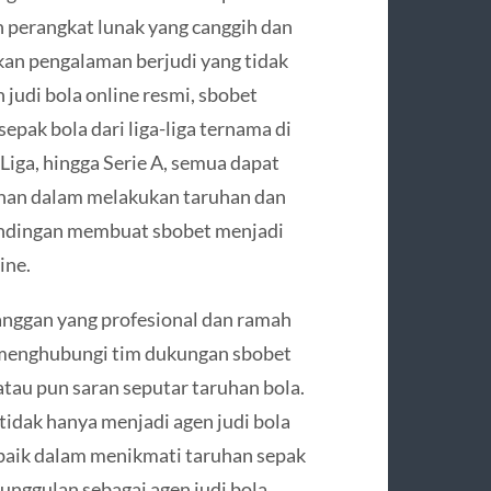
 perangkat lunak yang canggih dan
an pengalaman berjudi yang tidak
judi bola online resmi, sbobet
pak bola dari liga-liga ternama di
Liga, hingga Serie A, semua dapat
han dalam melakukan taruhan dan
andingan membuat sbobet menjadi
ine.
langgan yang profesional dan ramah
 menghubungi tim dukungan sbobet
tau pun saran seputar taruhan bola.
idak hanya menjadi agen judi bola
erbaik dalam menikmati taruhan sepak
eunggulan sebagai agen judi bola