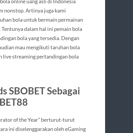
 bola online uang asli di Indonesia
m nonstop. Artinya juga kami
ruhan bola untuk bermain permainan
 Tentunya dalam hal ini pemain bola
dingan bola yang tersedia. Dengan
mudian mau mengikuti taruhan bola
 live streaming pertandingan bola
ds SBOBET Sebagai
BOBET88
tor of the Year” berturut-turut
ara ini diselenggarakan oleh eGaming