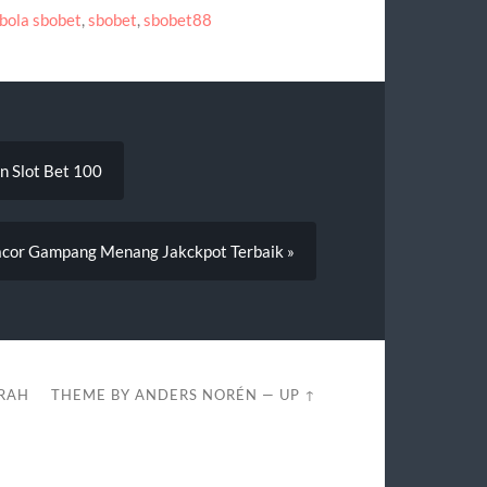
 bola sbobet
,
sbobet
,
sbobet88
n Slot Bet 100
 Gacor Gampang Menang Jakckpot Terbaik »
URAH
THEME BY
ANDERS NORÉN
—
UP ↑