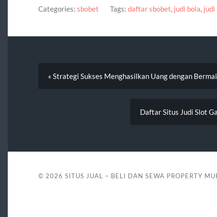
Categories:
sbobet
Tags:
daftar sbobet
,
judi bola
,
judi
« Strategi Sukses Menghasilkan Uang dengan Bermai
Daftar Situs Judi Slot
© 2026
SITUS JUAL – BELI DAN SEWA PROPERTY M