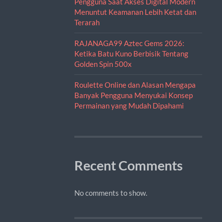
Pengguna Saat Akses Digital Modern
Menuntut Keamanan Lebih Ketat dan
Terarah
RAJANAGA99 Aztec Gems 2026:
Ketika Batu Kuno Berbisik Tentang
Golden Spin 500x
Roulette Online dan Alasan Mengapa
Banyak Pengguna Menyukai Konsep
Permainan yang Mudah Dipahami
Recent Comments
No comments to show.