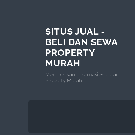
SITUS JUAL -
BELI DAN SEWA
PROPERTY
MURAH
Memberikan Informasi Seputar
Property Murah