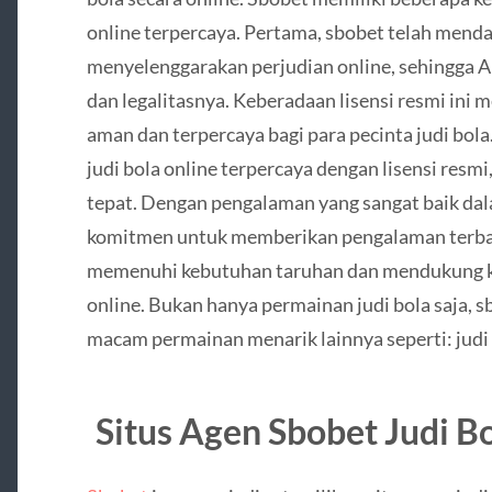
online terpercaya. Pertama, sbobet telah menda
menyelenggarakan perjudian online, sehingga 
dan legalitasnya. Keberadaan lisensi resmi ini
aman dan terpercaya bagi para pecinta judi bola
judi bola online terpercaya dengan lisensi resmi
tepat. Dengan pengalaman yang sangat baik dala
komitmen untuk memberikan pengalaman terbai
memenuhi kebutuhan taruhan dan mendukung k
online. Bukan hanya permainan judi bola saja, 
macam permainan menarik lainnya seperti: judi bol
Situs Agen Sbobet Judi B