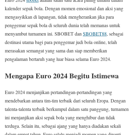
kalender sepak bola. Dengan momen emosional dan aksi yang
mengasyikkan di lapangan, tidak mengherankan jika para
penggemar sepak bola di seluruh dunia telah memanas untuk
menyambut turnamen ini. SBOBET dan
SBOBET88
, sebagai
destinasi utama bagi para penggemar judi bola online, telah
merasakan semangat yang sama dan siap memberikan
pengalaman bertaruh yang luar biasa selama Euro 2024.
Mengapa Euro 2024 Begitu Istimewa
Euro 2024 menjanjikan pertandingan-pertandingan yang
mendebarkan antara tim-tim terbaik dari seluruh Eropa. Dengan
talenta-talenta terbaik berkumpul dalam satu panggung, turnamen
ini menjanjikan aksi sepak bola yang menghibur dan tidak
terduga. Selain itu, sebagai ajang yang hanya diadakan sekali
dalam empat tahun, Euro selalu menjadi momen yang dinanti-