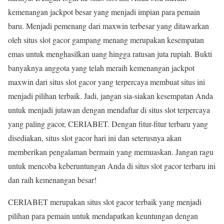
kemenangan jackpot besar yang menjadi impian para pemain
baru. Menjadi pemenang dari maxwin terbesar yang ditawarkan
oleh situs slot gacor gampang menang merupakan kesempatan
emas untuk menghasilkan uang hingga ratusan juta rupiah. Bukti
banyaknya anggota yang telah meraih kemenangan jackpot
maxwin dari situs slot gacor yang terpercaya membuat situs ini
menjadi pilihan terbaik. Jadi, jangan sia-siakan kesempatan Anda
untuk menjadi jutawan dengan mendaftar di situs slot terpercaya
yang paling gacor, CERIABET. Dengan fitur-fitur terbaru yang
disediakan, situs slot gacor hari ini dan seterusnya akan
memberikan pengalaman bermain yang memuaskan. Jangan ragu
untuk mencoba keberuntungan Anda di situs slot gacor terbaru ini
dan raih kemenangan besar!
CERIABET merupakan situs slot gacor terbaik yang menjadi
pilihan para pemain untuk mendapatkan keuntungan dengan