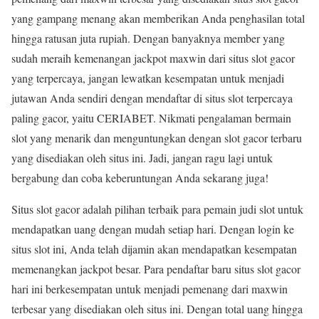
yang gampang menang akan memberikan Anda penghasilan total
hingga ratusan juta rupiah. Dengan banyaknya member yang
sudah meraih kemenangan jackpot maxwin dari situs slot gacor
yang terpercaya, jangan lewatkan kesempatan untuk menjadi
jutawan Anda sendiri dengan mendaftar di situs slot terpercaya
paling gacor, yaitu CERIABET. Nikmati pengalaman bermain
slot yang menarik dan menguntungkan dengan slot gacor terbaru
yang disediakan oleh situs ini. Jadi, jangan ragu lagi untuk
bergabung dan coba keberuntungan Anda sekarang juga!
Situs slot gacor adalah pilihan terbaik para pemain judi slot untuk
mendapatkan uang dengan mudah setiap hari. Dengan login ke
situs slot ini, Anda telah dijamin akan mendapatkan kesempatan
memenangkan jackpot besar. Para pendaftar baru situs slot gacor
hari ini berkesempatan untuk menjadi pemenang dari maxwin
terbesar yang disediakan oleh situs ini. Dengan total uang hingga