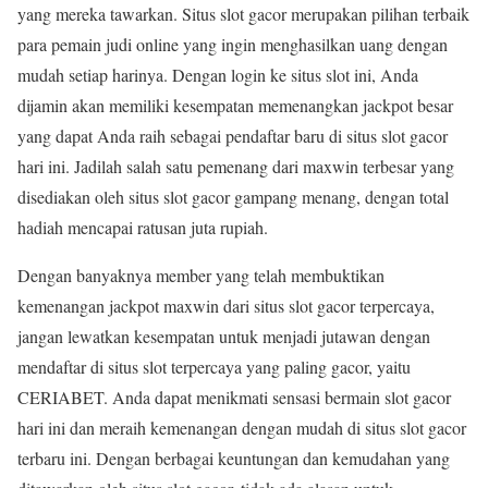
yang mereka tawarkan. Situs slot gacor merupakan pilihan terbaik
para pemain judi online yang ingin menghasilkan uang dengan
mudah setiap harinya. Dengan login ke situs slot ini, Anda
dijamin akan memiliki kesempatan memenangkan jackpot besar
yang dapat Anda raih sebagai pendaftar baru di situs slot gacor
hari ini. Jadilah salah satu pemenang dari maxwin terbesar yang
disediakan oleh situs slot gacor gampang menang, dengan total
hadiah mencapai ratusan juta rupiah.
Dengan banyaknya member yang telah membuktikan
kemenangan jackpot maxwin dari situs slot gacor terpercaya,
jangan lewatkan kesempatan untuk menjadi jutawan dengan
mendaftar di situs slot terpercaya yang paling gacor, yaitu
CERIABET. Anda dapat menikmati sensasi bermain slot gacor
hari ini dan meraih kemenangan dengan mudah di situs slot gacor
terbaru ini. Dengan berbagai keuntungan dan kemudahan yang