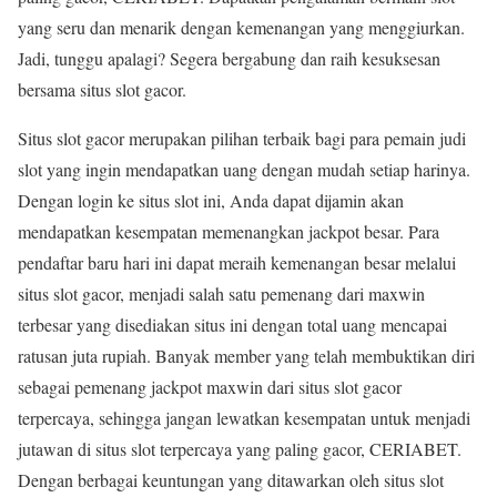
yang seru dan menarik dengan kemenangan yang menggiurkan.
Jadi, tunggu apalagi? Segera bergabung dan raih kesuksesan
bersama situs slot gacor.
Situs slot gacor merupakan pilihan terbaik bagi para pemain judi
slot yang ingin mendapatkan uang dengan mudah setiap harinya.
Dengan login ke situs slot ini, Anda dapat dijamin akan
mendapatkan kesempatan memenangkan jackpot besar. Para
pendaftar baru hari ini dapat meraih kemenangan besar melalui
situs slot gacor, menjadi salah satu pemenang dari maxwin
terbesar yang disediakan situs ini dengan total uang mencapai
ratusan juta rupiah. Banyak member yang telah membuktikan diri
sebagai pemenang jackpot maxwin dari situs slot gacor
terpercaya, sehingga jangan lewatkan kesempatan untuk menjadi
jutawan di situs slot terpercaya yang paling gacor, CERIABET.
Dengan berbagai keuntungan yang ditawarkan oleh situs slot