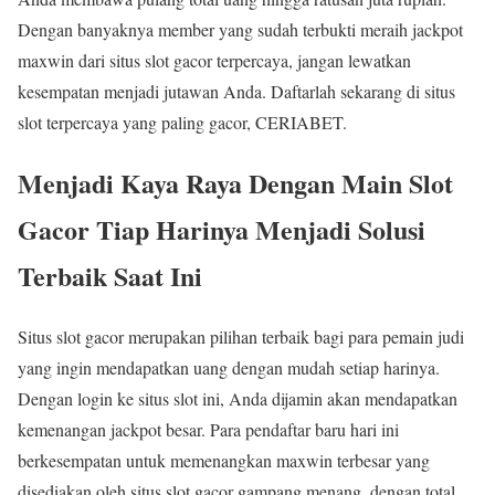
Dengan banyaknya member yang sudah terbukti meraih jackpot
maxwin dari situs slot gacor terpercaya, jangan lewatkan
kesempatan menjadi jutawan Anda. Daftarlah sekarang di situs
slot terpercaya yang paling gacor, CERIABET.
Menjadi Kaya Raya Dengan Main Slot
Gacor Tiap Harinya Menjadi Solusi
Terbaik Saat Ini
Situs slot gacor merupakan pilihan terbaik bagi para pemain judi
yang ingin mendapatkan uang dengan mudah setiap harinya.
Dengan login ke situs slot ini, Anda dijamin akan mendapatkan
kemenangan jackpot besar. Para pendaftar baru hari ini
berkesempatan untuk memenangkan maxwin terbesar yang
disediakan oleh situs slot gacor gampang menang, dengan total