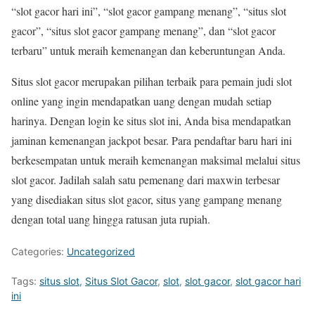
“slot gacor hari ini”, “slot gacor gampang menang”, “situs slot
gacor”, “situs slot gacor gampang menang”, dan “slot gacor
terbaru” untuk meraih kemenangan dan keberuntungan Anda.
Situs slot gacor merupakan pilihan terbaik para pemain judi slot
online yang ingin mendapatkan uang dengan mudah setiap
harinya. Dengan login ke situs slot ini, Anda bisa mendapatkan
jaminan kemenangan jackpot besar. Para pendaftar baru hari ini
berkesempatan untuk meraih kemenangan maksimal melalui situs
slot gacor. Jadilah salah satu pemenang dari maxwin terbesar
yang disediakan situs slot gacor, situs yang gampang menang
dengan total uang hingga ratusan juta rupiah.
Categories:
Uncategorized
Tags:
situs slot
,
Situs Slot Gacor
,
slot
,
slot gacor
,
slot gacor hari
ini