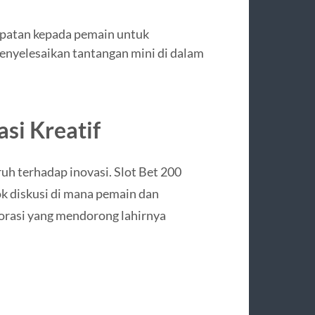
mpatan kepada pemain untuk
yelesaikan tantangan mini di dalam
si Kreatif
h terhadap inovasi. Slot Bet 200
 diskusi di mana pemain dan
orasi yang mendorong lahirnya