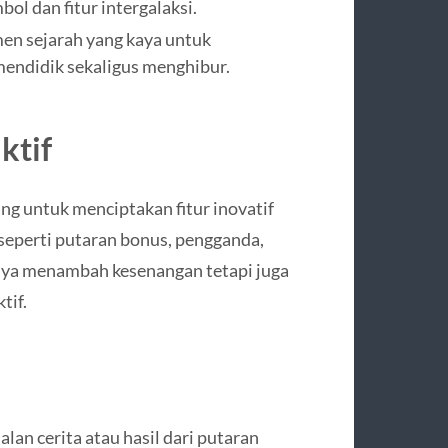
ol dan fitur intergalaksi.
n sejarah yang kaya untuk
endidik sekaligus menghibur.
ktif
g untuk menciptakan fitur inovatif
seperti putaran bonus, pengganda,
anya menambah kesenangan tetapi juga
tif.
lan cerita atau hasil dari putaran