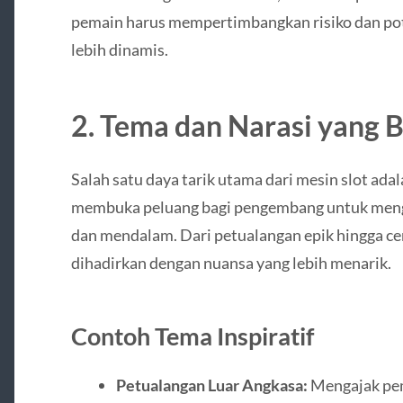
pemain harus mempertimbangkan risiko dan po
lebih dinamis.
2. Tema dan Narasi yang
Salah satu daya tarik utama dari mesin slot ada
membuka peluang bagi pengembang untuk menge
dan mendalam. Dari petualangan epik hingga cer
dihadirkan dengan nuansa yang lebih menarik.
Contoh Tema Inspiratif
Petualangan Luar Angkasa:
Mengajak pem