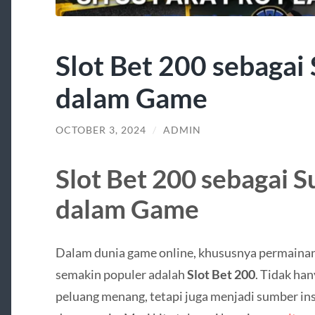
Slot Bet 200 sebagai
dalam Game
OCTOBER 3, 2024
/
ADMIN
Slot Bet 200 sebagai S
dalam Game
Dalam dunia game online, khususnya permainan 
semakin populer adalah
Slot Bet 200
. Tidak ha
peluang menang, tetapi juga menjadi sumber i