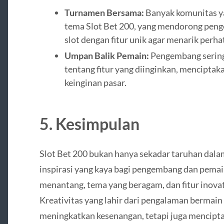
Turnamen Bersama:
Banyak komunitas 
tema Slot Bet 200, yang mendorong pen
slot dengan fitur unik agar menarik perha
Umpan Balik Pemain:
Pengembang sering
tentang fitur yang diinginkan, menciptak
keinginan pasar.
5. Kesimpulan
Slot Bet 200 bukan hanya sekadar taruhan dalam
inspirasi yang kaya bagi pengembang dan pema
menantang, tema yang beragam, dan fitur inovatif
Kreativitas yang lahir dari pengalaman bermain
meningkatkan kesenangan, tetapi juga mencipta