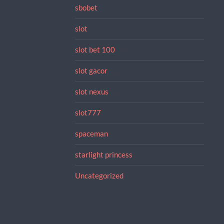
sbobet
slot
slot bet 100
slot gacor
slot nexus
slot777
spaceman
starlight princess
Uncategorized