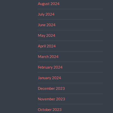
August 2024
July 2024
June 2024
May 2024
April 2024
March 2024
February 2024
January 2024
December 2023
November 2023
October 2023