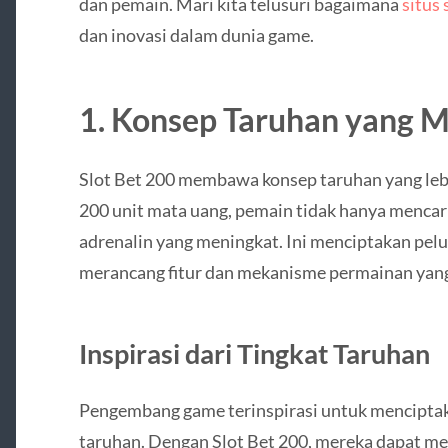
dan pemain. Mari kita telusuri bagaimana
situs 
dan inovasi dalam dunia game.
1. Konsep Taruhan yang 
Slot Bet 200 membawa konsep taruhan yang l
200 unit mata uang, pemain tidak hanya mencar
adrenalin yang meningkat. Ini menciptakan pe
merancang fitur dan mekanisme permainan yang
Inspirasi dari Tingkat Taruhan
Pengembang game terinspirasi untuk menciptaka
taruhan. Dengan Slot Bet 200, mereka dapat m