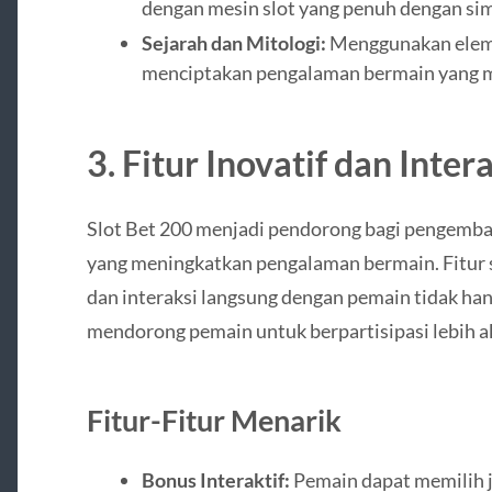
dengan mesin slot yang penuh dengan simb
Sejarah dan Mitologi:
Menggunakan eleme
menciptakan pengalaman bermain yang m
3. Fitur Inovatif dan Intera
Slot Bet 200 menjadi pendorong bagi pengemban
yang meningkatkan pengalaman bermain. Fitur 
dan interaksi langsung dengan pemain tidak h
mendorong pemain untuk berpartisipasi lebih ak
Fitur-Fitur Menarik
Bonus Interaktif:
Pemain dapat memilih ja