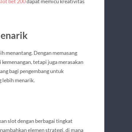
slot bet 200
dapat memicu kreativitas
Menarik
ebih menantang. Dengan memasang
i kemenangan, tetapi juga merasakan
luang bagi pengembang untuk
 lebih menarik.
n slot dengan berbagai tingkat
enambahkan elemen strategi, di mana