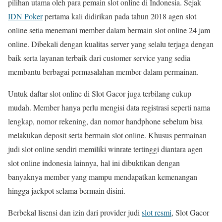
pilihan utama oleh para pemain slot online di Indonesia. Sejak
IDN Poker
pertama kali didirikan pada tahun 2018 agen slot
online setia menemani member dalam bermain slot online 24 jam
online. Dibekali dengan kualitas server yang selalu terjaga dengan
baik serta layanan terbaik dari customer service yang sedia
membantu berbagai permasalahan member dalam permainan.
Untuk daftar slot online di Slot Gacor juga terbilang cukup
mudah. Member hanya perlu mengisi data registrasi seperti nama
lengkap, nomor rekening, dan nomor handphone sebelum bisa
melakukan deposit serta bermain slot online. Khusus permainan
judi slot online sendiri memiliki winrate tertinggi diantara agen
slot online indonesia lainnya, hal ini dibuktikan dengan
banyaknya member yang mampu mendapatkan kemenangan
hingga jackpot selama bermain disini.
Berbekal lisensi dan izin dari provider judi
slot resmi
, Slot Gacor