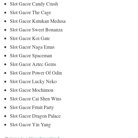
Slot Gacor Candy Crush
Slot Gacor The Cage
Slot Gacor Kutukan Medusa
Slot Gacor Sweet Bonanza
Slot Gacor Koi Gate
Slot Gacor Naga Emas
Slot Gacor Spaceman
Slot Gacor Aztec Gems
Slot Gacor Power Of Odin
Slot Gacor Lucky Neko
Slot Gacor Mochimon
Slot Gacor Cai Shen Wins
Slot Gacor Frtuit Party
Slot Gacor Dragon Palace
Slot Gacor Yin Yang