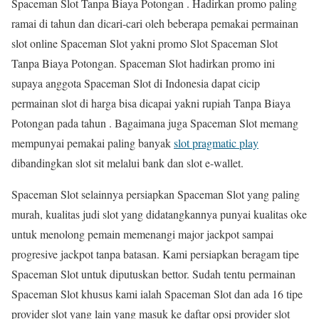
Spaceman Slot Tanpa Biaya Potongan . Hadirkan promo paling
ramai di tahun dan dicari-cari oleh beberapa pemakai permainan
slot online Spaceman Slot yakni promo Slot Spaceman Slot
Tanpa Biaya Potongan. Spaceman Slot hadirkan promo ini
supaya anggota Spaceman Slot di Indonesia dapat cicip
permainan slot di harga bisa dicapai yakni rupiah Tanpa Biaya
Potongan pada tahun . Bagaimana juga Spaceman Slot memang
mempunyai pemakai paling banyak
slot pragmatic play
dibandingkan slot sit melalui bank dan slot e-wallet.
Spaceman Slot selainnya persiapkan Spaceman Slot yang paling
murah, kualitas judi slot yang didatangkannya punyai kualitas oke
untuk menolong pemain memenangi major jackpot sampai
progresive jackpot tanpa batasan. Kami persiapkan beragam tipe
Spaceman Slot untuk diputuskan bettor. Sudah tentu permainan
Spaceman Slot khusus kami ialah Spaceman Slot dan ada 16 tipe
provider slot yang lain yang masuk ke daftar opsi provider slot