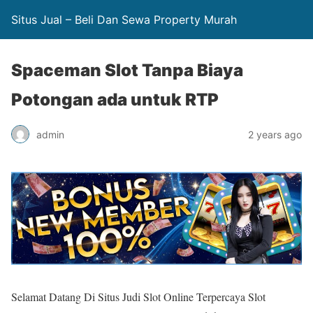
Situs Jual – Beli Dan Sewa Property Murah
Spaceman Slot Tanpa Biaya
Potongan ada untuk RTP
admin
2 years ago
Selamat Datang Di Situs Judi Slot Online Terpercaya Slot