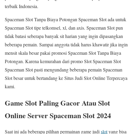
terbaik Indonesia.
Spaceman Slot Tanpa Biaya Potongan Spaceman Slot ada untuk
Spaceman Slot tipe telkomsel, xl, dan axis. Spaceman Slot pun
tidak batasi seberapa banyak sit harian yang ingin dipasangkan
beberapa pemain. Sampai anggota tidak harus khawatir jika ingin
mensit skala besar pakai promosi Spaceman Slot Tanpa Biaya
Potongan. Karena kemurahan dari promo Slot Spaceman Slot
Spaceman Slot pasti mengundang beberapa pemain Spaceman
Slot besar untuk bertandang ke Situs Judi Slot Online Terpercaya
kami.
Game Slot Paling Gacor Atau Slot
Online Server Spaceman Slot 2024
Saat ini ada beberapa pilihan permainan game judi
slot
yang bisa