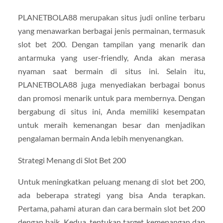
PLANETBOLA88 merupakan situs judi online terbaru
yang menawarkan berbagai jenis permainan, termasuk
slot bet 200. Dengan tampilan yang menarik dan
antarmuka yang user-friendly, Anda akan merasa
nyaman saat bermain di situs ini. Selain itu,
PLANETBOLA88 juga menyediakan berbagai bonus
dan promosi menarik untuk para membernya. Dengan
bergabung di situs ini, Anda memiliki kesempatan
untuk meraih kemenangan besar dan menjadikan
pengalaman bermain Anda lebih menyenangkan.
Strategi Menang di Slot Bet 200
Untuk meningkatkan peluang menang di slot bet 200,
ada beberapa strategi yang bisa Anda terapkan.
Pertama, pahami aturan dan cara bermain slot bet 200
dengan baik. Kedua, tentukan target kemenangan dan