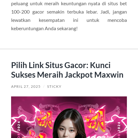
peluang untuk meraih keuntungan nyata di situs bet
100-200 gacor semakin terbuka lebar. Jadi, jangan
lewatkan kesempatan ini untuk mencoba
keberuntungan Anda sekarang!
Pilih Link Situs Gacor: Kunci
Sukses Meraih Jackpot Maxwin
APRIL 27, 2025
/
STICKY