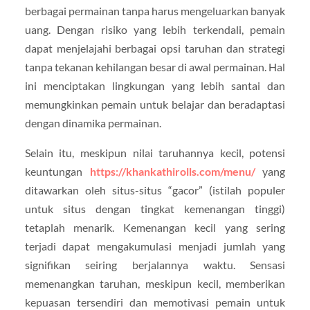
berbagai permainan tanpa harus mengeluarkan banyak
uang. Dengan risiko yang lebih terkendali, pemain
dapat menjelajahi berbagai opsi taruhan dan strategi
tanpa tekanan kehilangan besar di awal permainan. Hal
ini menciptakan lingkungan yang lebih santai dan
memungkinkan pemain untuk belajar dan beradaptasi
dengan dinamika permainan.
Selain itu, meskipun nilai taruhannya kecil, potensi
keuntungan
https://khankathirolls.com/menu/
yang
ditawarkan oleh situs-situs “gacor” (istilah populer
untuk situs dengan tingkat kemenangan tinggi)
tetaplah menarik. Kemenangan kecil yang sering
terjadi dapat mengakumulasi menjadi jumlah yang
signifikan seiring berjalannya waktu. Sensasi
memenangkan taruhan, meskipun kecil, memberikan
kepuasan tersendiri dan memotivasi pemain untuk