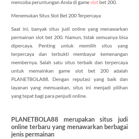
mencoba peruntungan Anda di game
slot
bet 200.
Menemukan Situs Slot Bet 200 Terpercaya
Saat ini, banyak situs judi online yang menawarkan
permainan slot bet 200. Namun, tidak semuanya bisa
dipercaya. Penting untuk memilih situs yang
terpercaya dan terbukti membayar kemenangan
membernya. Salah satu situs terbaik dan terpercaya
untuk memainkan game slot bet 200 adalah
PLANETBOLA88. Dengan reputasi yang baik dan
layanan yang memuaskan, situs ini menjadi pilihan
yang tepat bagi para penjudi online.
PLANETBOLA88 merupakan situs judi
online terbaru yang menawarkan berbagai
jenis permainan