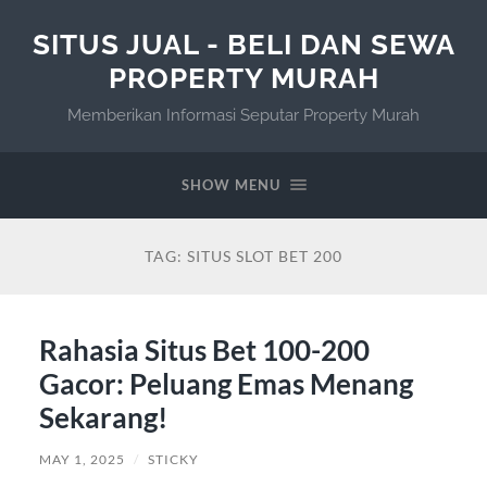
SITUS JUAL - BELI DAN SEWA
PROPERTY MURAH
Memberikan Informasi Seputar Property Murah
SHOW MENU
TAG:
SITUS SLOT BET 200
Rahasia Situs Bet 100-200
Gacor: Peluang Emas Menang
Sekarang!
MAY 1, 2025
/
STICKY