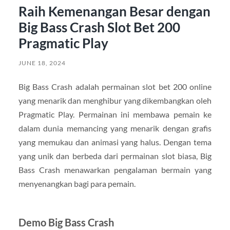
Raih Kemenangan Besar dengan
Big Bass Crash Slot Bet 200
Pragmatic Play
JUNE 18, 2024
Big Bass Crash adalah permainan slot bet 200 online
yang menarik dan menghibur yang dikembangkan oleh
Pragmatic Play. Permainan ini membawa pemain ke
dalam dunia memancing yang menarik dengan grafis
yang memukau dan animasi yang halus. Dengan tema
yang unik dan berbeda dari permainan slot biasa, Big
Bass Crash menawarkan pengalaman bermain yang
menyenangkan bagi para pemain.
Demo Big Bass Crash