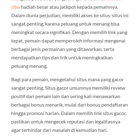
ribu
hadiah besar atau jackpot kepada pemainnya.
Dalam dunia perjudian, memiliki akses ke situs-situs ini
sangat penting, karena peluang untuk menang bisa
meningkat secara signifikan. Dengan memilih link yang
tepat, pemain dapat memperoleh informasi mengenai
berbagai jenis permainan yang ditawarkan, serta
mendapatkan tips dan trik untuk meningkatkan
peluang menang.
Bagi para pemain, mengetahui situs mana yang gacor
sangat penting. Situs gacor umumnya memiliki review
positif dari pemain lain dan sering kali menawarkan
berbagai bonus menarik, mulai dari bonus pendaftaran
hingga promosi harian. Dalam memilih link situs gacor,
pastikan untuk mengecek reputasi dan legalitasnya
agar terhindar dari masalah di kemudian hari.