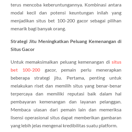
terus mencoba keberuntungannya. Kombinasi antara
modal kecil dan potensi keuntungan inilah yang
menjadikan situs bet 100-200 gacor sebagai pilihan
menarik bagi banyak orang.
Strategi Jitu Meningkatkan Peluang Kemenangan di
Situs Gacor
Untuk memaksimalkan peluang kemenangan di
situs
bet 100-200
gacor, pemain perlu menerapkan
beberapa strategi jitu. Pertama, penting untuk
melakukan riset dan memilih situs yang benar-benar
terpercaya dan memiliki reputasi baik dalam hal
pembayaran kemenangan dan layanan pelanggan.
Membaca ulasan dari pemain lain dan memeriksa
lisensi operasional situs dapat memberikan gambaran
yang lebih jelas mengenai kredibilitas suatu platform.