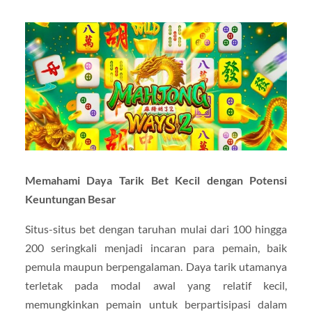
Memahami Daya Tarik Bet Kecil dengan Potensi
Keuntungan Besar
Situs-situs bet dengan taruhan mulai dari 100 hingga
200 seringkali menjadi incaran para pemain, baik
pemula maupun berpengalaman. Daya tarik utamanya
terletak pada modal awal yang relatif kecil,
memungkinkan pemain untuk berpartisipasi dalam