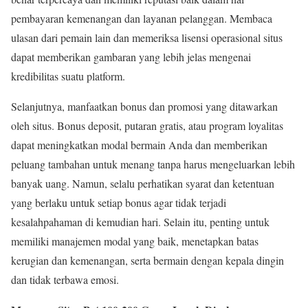
pembayaran kemenangan dan layanan pelanggan. Membaca
ulasan dari pemain lain dan memeriksa lisensi operasional situs
dapat memberikan gambaran yang lebih jelas mengenai
kredibilitas suatu platform.
Selanjutnya, manfaatkan bonus dan promosi yang ditawarkan
oleh situs. Bonus deposit, putaran gratis, atau program loyalitas
dapat meningkatkan modal bermain Anda dan memberikan
peluang tambahan untuk menang tanpa harus mengeluarkan lebih
banyak uang. Namun, selalu perhatikan syarat dan ketentuan
yang berlaku untuk setiap bonus agar tidak terjadi
kesalahpahaman di kemudian hari. Selain itu, penting untuk
memiliki manajemen modal yang baik, menetapkan batas
kerugian dan kemenangan, serta bermain dengan kepala dingin
dan tidak terbawa emosi.