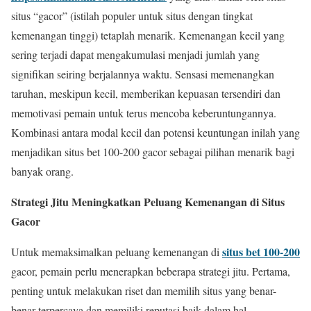
situs “gacor” (istilah populer untuk situs dengan tingkat
kemenangan tinggi) tetaplah menarik. Kemenangan kecil yang
sering terjadi dapat mengakumulasi menjadi jumlah yang
signifikan seiring berjalannya waktu. Sensasi memenangkan
taruhan, meskipun kecil, memberikan kepuasan tersendiri dan
memotivasi pemain untuk terus mencoba keberuntungannya.
Kombinasi antara modal kecil dan potensi keuntungan inilah yang
menjadikan situs bet 100-200 gacor sebagai pilihan menarik bagi
banyak orang.
Strategi Jitu Meningkatkan Peluang Kemenangan di Situs
Gacor
situs bet 100-200
Untuk memaksimalkan peluang kemenangan di
gacor, pemain perlu menerapkan beberapa strategi jitu. Pertama,
penting untuk melakukan riset dan memilih situs yang benar-
benar terpercaya dan memiliki reputasi baik dalam hal