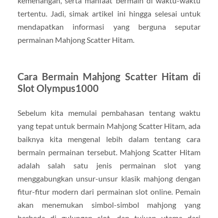
kemenangan, serta manfaat bermain di waktu-waktu
tertentu. Jadi, simak artikel ini hingga selesai untuk
mendapatkan informasi yang berguna seputar
permainan Mahjong Scatter Hitam.
Cara Bermain Mahjong Scatter Hitam di
Slot Olympus1000
Sebelum kita memulai pembahasan tentang waktu
yang tepat untuk bermain Mahjong Scatter Hitam, ada
baiknya kita mengenal lebih dalam tentang cara
bermain permainan tersebut. Mahjong Scatter Hitam
adalah salah satu jenis permainan slot yang
menggabungkan unsur-unsur klasik mahjong dengan
fitur-fitur modern dari permainan slot online. Pemain
akan menemukan simbol-simbol mahjong yang
berbeda di gulungan slot, dan tujuan utama dari