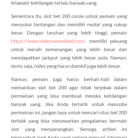
khawatir kehilangan terlalu banyak uang.
Sementara itu, slot bet 200 cocok untuk pemain yang
menyukai tantangan dan memiliki modal yang cukup
besar. Dengan taruhan yang lebih tinggi, pemain
https://www.oldetowneslidell.com/
memiliki peluang
untuk meraih kemenangan yang lebih besar dan
mendapatkan jackpot yang lebih besar pula. Namun,
tentu saja, risiko yang harus diambil juga lebih besar.
Namun, pemain juga harus berhati-hati dalam
memainkan slot bet 200 agar tidak terjebak dalam
permainan yang bisa membuat mereka kehilangan
banyak uang. Jika Anda tertarik untuk mencoba
permainan ini, jangan lupa untuk mencari situs bet 200
terbaik yang bisa menawarkan pengalaman bermain
slot yang menyenangkan. Semoga artikel ini
bermanfaat bagi Anda yang sedang mencari informasi