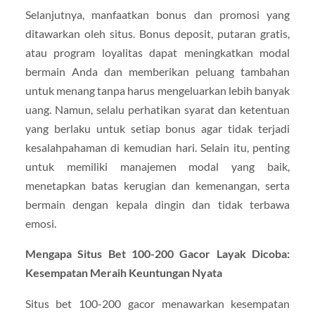
Selanjutnya, manfaatkan bonus dan promosi yang
ditawarkan oleh situs. Bonus deposit, putaran gratis,
atau program loyalitas dapat meningkatkan modal
bermain Anda dan memberikan peluang tambahan
untuk menang tanpa harus mengeluarkan lebih banyak
uang. Namun, selalu perhatikan syarat dan ketentuan
yang berlaku untuk setiap bonus agar tidak terjadi
kesalahpahaman di kemudian hari. Selain itu, penting
untuk memiliki manajemen modal yang baik,
menetapkan batas kerugian dan kemenangan, serta
bermain dengan kepala dingin dan tidak terbawa
emosi.
Mengapa Situs Bet 100-200 Gacor Layak Dicoba:
Kesempatan Meraih Keuntungan Nyata
Situs bet 100-200 gacor menawarkan kesempatan