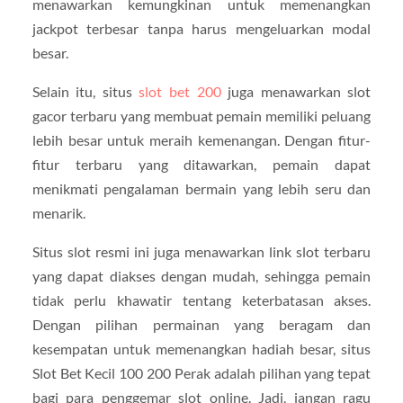
menawarkan kemungkinan untuk memenangkan
jackpot terbesar tanpa harus mengeluarkan modal
besar.
Selain itu, situs
slot bet 200
juga menawarkan slot
gacor terbaru yang membuat pemain memiliki peluang
lebih besar untuk meraih kemenangan. Dengan fitur-
fitur terbaru yang ditawarkan, pemain dapat
menikmati pengalaman bermain yang lebih seru dan
menarik.
Situs slot resmi ini juga menawarkan link slot terbaru
yang dapat diakses dengan mudah, sehingga pemain
tidak perlu khawatir tentang keterbatasan akses.
Dengan pilihan permainan yang beragam dan
kesempatan untuk memenangkan hadiah besar, situs
Slot Bet Kecil 100 200 Perak adalah pilihan yang tepat
bagi para penggemar slot online. Jadi, jangan ragu