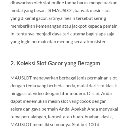
ditawarkan oleh slot online tanpa harus mengeluarkan
modal yang besar. Di MAUSLOT, banyak mesin slot
yang dikenal gacor, artinya mesin tersebut sering
memberikan kemenangan atau jackpot kepada pemain.
Ini tentunya menjadi daya tarik utama bagi siapa saja
yang ingin bermain dan menang secara konsisten.
2.
Koleksi Slot Gacor yang Beragam
MAUSLOT menawarkan berbagai jenis permainan slot
dengan tema yang berbeda-beda, mulai dari slot klasik
hingga slot video dengan fitur modern. Di sini, Anda
dapat menemukan mesin slot yang cocok dengan
selera dan gaya bermain Anda. Apakah Anda menyukai
tema petualangan, fantasi, atau buah-buahan klasik,
MAUSLOT memiliki semuanya. Slot bet 100 di