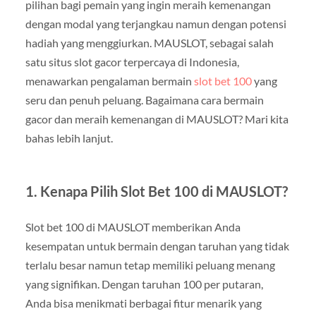
pilihan bagi pemain yang ingin meraih kemenangan
dengan modal yang terjangkau namun dengan potensi
hadiah yang menggiurkan. MAUSLOT, sebagai salah
satu situs slot gacor terpercaya di Indonesia,
menawarkan pengalaman bermain
slot bet 100
yang
seru dan penuh peluang. Bagaimana cara bermain
gacor dan meraih kemenangan di MAUSLOT? Mari kita
bahas lebih lanjut.
1.
Kenapa Pilih Slot Bet 100 di MAUSLOT?
Slot bet 100 di MAUSLOT memberikan Anda
kesempatan untuk bermain dengan taruhan yang tidak
terlalu besar namun tetap memiliki peluang menang
yang signifikan. Dengan taruhan 100 per putaran,
Anda bisa menikmati berbagai fitur menarik yang