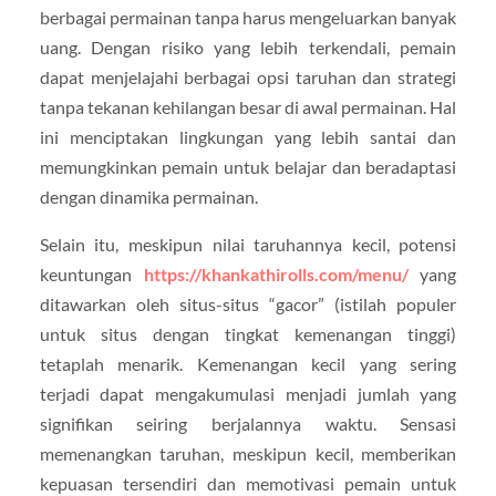
berbagai permainan tanpa harus mengeluarkan banyak
uang. Dengan risiko yang lebih terkendali, pemain
dapat menjelajahi berbagai opsi taruhan dan strategi
tanpa tekanan kehilangan besar di awal permainan. Hal
ini menciptakan lingkungan yang lebih santai dan
memungkinkan pemain untuk belajar dan beradaptasi
dengan dinamika permainan.
Selain itu, meskipun nilai taruhannya kecil, potensi
keuntungan
https://khankathirolls.com/menu/
yang
ditawarkan oleh situs-situs “gacor” (istilah populer
untuk situs dengan tingkat kemenangan tinggi)
tetaplah menarik. Kemenangan kecil yang sering
terjadi dapat mengakumulasi menjadi jumlah yang
signifikan seiring berjalannya waktu. Sensasi
memenangkan taruhan, meskipun kecil, memberikan
kepuasan tersendiri dan memotivasi pemain untuk