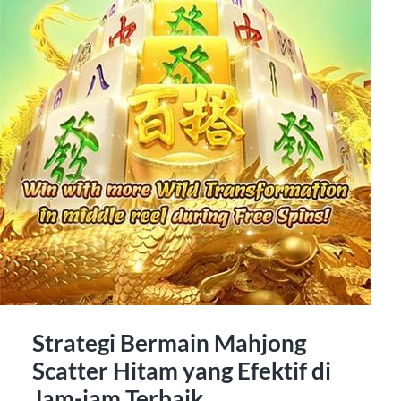
Strategi Bermain Mahjong
Scatter Hitam yang Efektif di
Jam-jam Terbaik