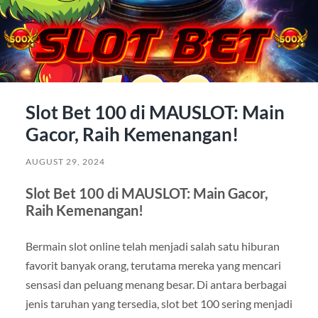
Slot Bet 100 di MAUSLOT: Main
Gacor, Raih Kemenangan!
AUGUST 29, 2024
Slot Bet 100 di MAUSLOT: Main Gacor,
Raih Kemenangan!
Bermain slot online telah menjadi salah satu hiburan
favorit banyak orang, terutama mereka yang mencari
sensasi dan peluang menang besar. Di antara berbagai
jenis taruhan yang tersedia, slot bet 100 sering menjadi