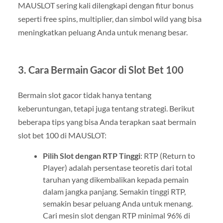
MAUSLOT sering kali dilengkapi dengan fitur bonus
seperti free spins, multiplier, dan simbol wild yang bisa
meningkatkan peluang Anda untuk menang besar.
3.
Cara Bermain Gacor di Slot Bet 100
Bermain slot gacor tidak hanya tentang
keberuntungan, tetapi juga tentang strategi. Berikut
beberapa tips yang bisa Anda terapkan saat bermain
slot bet 100 di MAUSLOT:
Pilih Slot dengan RTP Tinggi
: RTP (Return to
Player) adalah persentase teoretis dari total
taruhan yang dikembalikan kepada pemain
dalam jangka panjang. Semakin tinggi RTP,
semakin besar peluang Anda untuk menang.
Cari mesin slot dengan RTP minimal 96% di