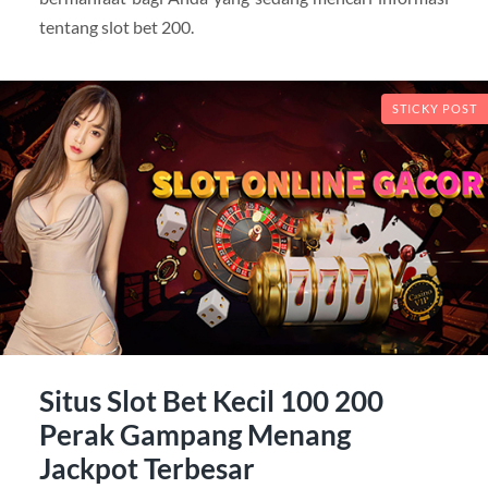
tentang slot bet 200.
STICKY POST
Situs Slot Bet Kecil 100 200
Perak Gampang Menang
Jackpot Terbesar