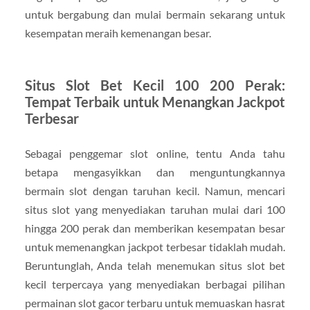
untuk bergabung dan mulai bermain sekarang untuk
kesempatan meraih kemenangan besar.
Situs Slot Bet Kecil 100 200 Perak:
Tempat Terbaik untuk Menangkan Jackpot
Terbesar
Sebagai penggemar slot online, tentu Anda tahu
betapa mengasyikkan dan menguntungkannya
bermain slot dengan taruhan kecil. Namun, mencari
situs slot yang menyediakan taruhan mulai dari 100
hingga 200 perak dan memberikan kesempatan besar
untuk memenangkan jackpot terbesar tidaklah mudah.
Beruntunglah, Anda telah menemukan situs slot bet
kecil terpercaya yang menyediakan berbagai pilihan
permainan slot gacor terbaru untuk memuaskan hasrat