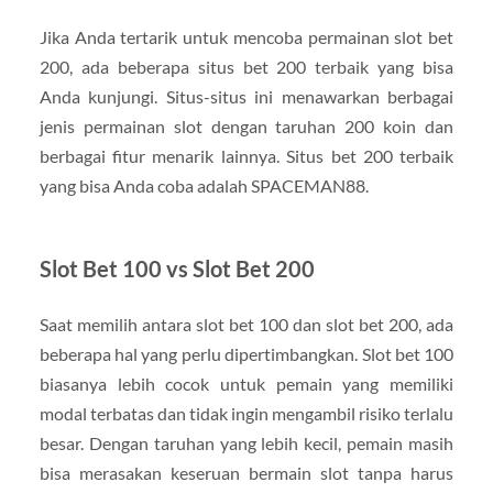
Jika Anda tertarik untuk mencoba permainan slot bet
200, ada beberapa situs bet 200 terbaik yang bisa
Anda kunjungi. Situs-situs ini menawarkan berbagai
jenis permainan slot dengan taruhan 200 koin dan
berbagai fitur menarik lainnya. Situs bet 200 terbaik
yang bisa Anda coba adalah SPACEMAN88.
Slot Bet 100 vs Slot Bet 200
Saat memilih antara slot bet 100 dan slot bet 200, ada
beberapa hal yang perlu dipertimbangkan. Slot bet 100
biasanya lebih cocok untuk pemain yang memiliki
modal terbatas dan tidak ingin mengambil risiko terlalu
besar. Dengan taruhan yang lebih kecil, pemain masih
bisa merasakan keseruan bermain slot tanpa harus