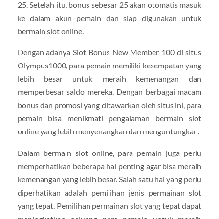
25. Setelah itu, bonus sebesar 25 akan otomatis masuk
ke dalam akun pemain dan siap digunakan untuk
bermain slot online.
Dengan adanya Slot Bonus New Member 100 di situs
Olympus1000, para pemain memiliki kesempatan yang
lebih besar untuk meraih kemenangan dan
memperbesar saldo mereka. Dengan berbagai macam
bonus dan promosi yang ditawarkan oleh situs ini, para
pemain bisa menikmati pengalaman bermain slot
online yang lebih menyenangkan dan menguntungkan.
Dalam bermain slot online, para pemain juga perlu
memperhatikan beberapa hal penting agar bisa meraih
kemenangan yang lebih besar. Salah satu hal yang perlu
diperhatikan adalah pemilihan jenis permainan slot
yang tepat. Pemilihan permainan slot yang tepat dapat
meningkatkan peluang para pemain untuk meraih