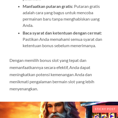
Manfaatkan putaran gratis:
Putaran gratis
adalah cara yang bagus untuk mencoba
permainan baru tanpa menghabiskan uang
Anda.
Baca syarat dan ketentuan dengan cermat:
Pastikan Anda memahami semua syarat dan
ketentuan bonus sebelum menerimanya.
Dengan memilih bonus slot yang tepat dan
memanfaatkannya secara efektif, Anda dapat
meningkatkan potensi kemenangan Anda dan
menikmati pengalaman bermain slot yang lebih
menyenangkan.
STICKY POST