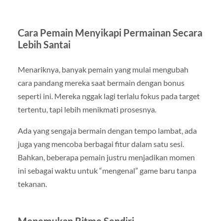
Cara Pemain Menyikapi Permainan Secara
Lebih Santai
Menariknya, banyak pemain yang mulai mengubah
cara pandang mereka saat bermain dengan bonus
seperti ini. Mereka nggak lagi terlalu fokus pada target
tertentu, tapi lebih menikmati prosesnya.
Ada yang sengaja bermain dengan tempo lambat, ada
juga yang mencoba berbagai fitur dalam satu sesi.
Bahkan, beberapa pemain justru menjadikan momen
ini sebagai waktu untuk “mengenal” game baru tanpa
tekanan.
Menemukan Ritme Sendiri