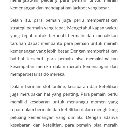
kemenangan dan mendapatkan jackpot yang besar.
Selain itu, para pemain juga perlu memperhatikan
strategi bermain yang tepat. Mengetahui kapan waktu
yang tepat untuk berhenti bermain dan menaikkan
taruhan dapat membantu para pemain untuk meraih
kemenangan yang lebih besar. Dengan memperhatikan
hal-hal tersebut, para pemain bisa memaksimalkan
kesempatan mereka dalam meraih kemenangan dan
memperbesar saldo mereka.
Dalam bermain slot online, kesabaran dan ketelitian
juga merupakan hal yang penting. Para pemain perlu
memiliki kesabaran untuk menunggu momen yang
tepat dalam bermain dan ketelitian dalam menghitung
peluang kemenangan yang dimiliki. Dengan adanya
kesabaran dan ketelitian, para pemain bisa meraih