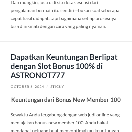
Dan mungkin, justru di situ letak esensi dari
pengalaman bermain itu sendiri—bukan soal seberapa
cepat hasil didapat, tapi bagaimana setiap prosesnya
bisa dinikmati dengan cara yang paling nyaman.
Dapatkan Keuntungan Berlipat
dengan Slot Bonus 100% di
ASTRONOT777
OCTOBER 6, 2024
/
STICKY
Keuntungan dari Bonus New Member 100
Sewaktu Anda tergabung dengan web judi online yang
menjajakan bonus new member 100, Anda bakal
mendapat peluang buat mengoptimalkan keuntungan