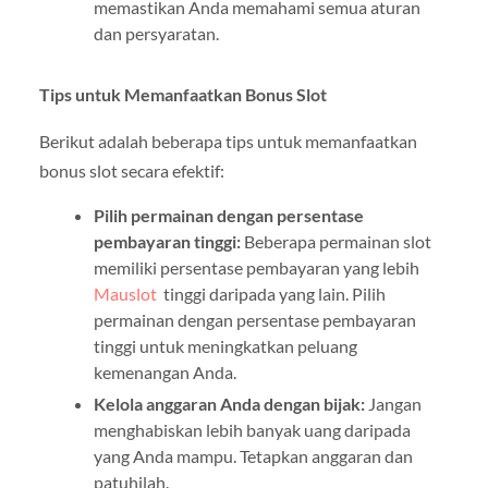
memastikan Anda memahami semua aturan
dan persyaratan.
Tips untuk Memanfaatkan Bonus Slot
Berikut adalah beberapa tips untuk memanfaatkan
bonus slot secara efektif:
Pilih permainan dengan persentase
pembayaran tinggi:
Beberapa permainan slot
memiliki persentase pembayaran yang lebih
Mauslot
tinggi daripada yang lain. Pilih
permainan dengan persentase pembayaran
tinggi untuk meningkatkan peluang
kemenangan Anda.
Kelola anggaran Anda dengan bijak:
Jangan
menghabiskan lebih banyak uang daripada
yang Anda mampu. Tetapkan anggaran dan
patuhilah.