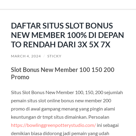
DAFTAR SITUS SLOT BONUS
NEW MEMBER 100% DI DEPAN
TO RENDAH DARI 3X 5X 7X
MARCH 4, 2024
/
STICKY
Slot Bonus New Member 100 150 200
Promo
Situs Slot Bonus New Member 100, 150, 200 sejumlah
pemain situs slot online bonus new member 200
promo di awal gampang menang yang pingin alami
keuntungan dr tmpt situs dimainkan. Persoalan
https://bowlinggreenpotterystudio.com/
ini sebagai
demikian biasa didorong jadi pemain yang udah