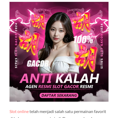
Slot online
telah menjadi salah satu permainan favorit