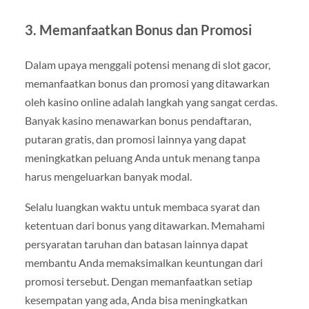
3. Memanfaatkan Bonus dan Promosi
Dalam upaya menggali potensi menang di slot gacor,
memanfaatkan bonus dan promosi yang ditawarkan
oleh kasino online adalah langkah yang sangat cerdas.
Banyak kasino menawarkan bonus pendaftaran,
putaran gratis, dan promosi lainnya yang dapat
meningkatkan peluang Anda untuk menang tanpa
harus mengeluarkan banyak modal.
Selalu luangkan waktu untuk membaca syarat dan
ketentuan dari bonus yang ditawarkan. Memahami
persyaratan taruhan dan batasan lainnya dapat
membantu Anda memaksimalkan keuntungan dari
promosi tersebut. Dengan memanfaatkan setiap
kesempatan yang ada, Anda bisa meningkatkan