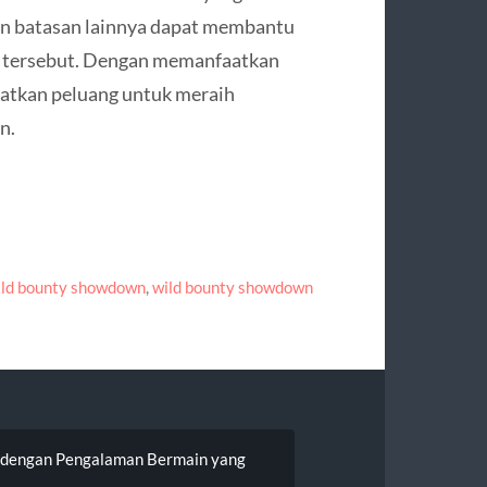
n batasan lainnya dapat membantu
 tersebut. Dengan memanfaatkan
katkan peluang untuk meraih
n.
ild bounty showdown
,
wild bounty showdown
7 dengan Pengalaman Bermain yang