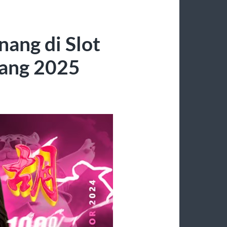
ang di Slot
ang 2025