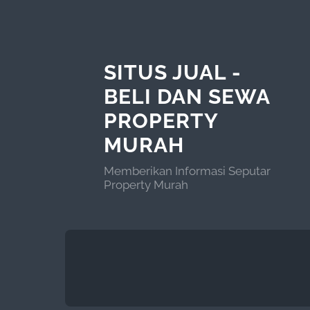
SITUS JUAL -
BELI DAN SEWA
PROPERTY
MURAH
Memberikan Informasi Seputar
Property Murah