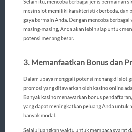
Selain itu, mencoba berbagai jenis permainan sl
mesin slot memiliki karakteristik berbeda, dan
gaya bermain Anda. Dengan mencoba berbagai v
masing-masing, Anda akan lebih siap untuk m
potensi menang besar.
3. Memanfaatkan Bonus dan P
Dalam upaya menggali potensi menang di slot 
promosi yang ditawarkan oleh kasino online ada
Banyak kasino menawarkan bonus pendaftaran, p
yang dapat meningkatkan peluang Anda untuk 
banyak modal.
Selalu luangkan waktu untuk membaca syarat d