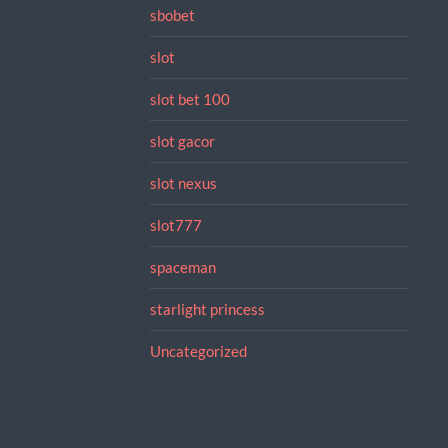
sbobet
slot
slot bet 100
slot gacor
slot nexus
slot777
spaceman
starlight princess
Uncategorized