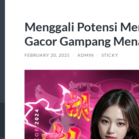
Menggali Potensi Men
Gacor Gampang Men
FEBRUARY 20, 2025
/
ADMIN
/
STICKY