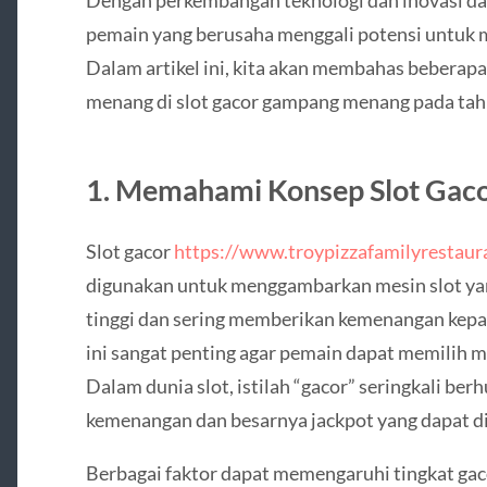
pemain yang berusaha menggali potensi untuk m
Dalam artikel ini, kita akan membahas beberap
menang di slot gacor gampang menang pada tah
1. Memahami Konsep Slot Gac
Slot gacor
https://www.troypizzafamilyrestaur
digunakan untuk menggambarkan mesin slot ya
tinggi dan sering memberikan kemenangan kep
ini sangat penting agar pemain dapat memilih m
Dalam dunia slot, istilah “gacor” seringkali be
kemenangan dan besarnya jackpot yang dapat 
Berbagai faktor dapat memengaruhi tingkat gacor