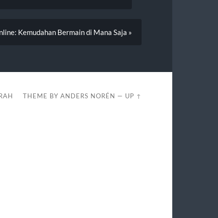
Online: Kemudahan Bermain di Mana Saja »
URAH
THEME BY
ANDERS NORÉN
—
UP ↑