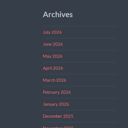
Archives
July 2026
June 2026
May 2026
April 2026
March 2026
February 2026
January 2026
December 2025
November 2025