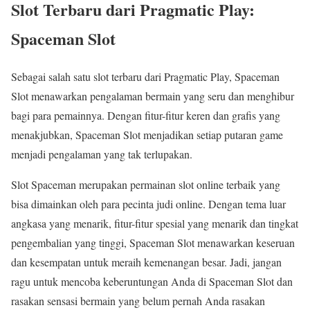
Slot Terbaru dari Pragmatic Play:
Spaceman Slot
Sebagai salah satu slot terbaru dari Pragmatic Play, Spaceman
Slot menawarkan pengalaman bermain yang seru dan menghibur
bagi para pemainnya. Dengan fitur-fitur keren dan grafis yang
menakjubkan, Spaceman Slot menjadikan setiap putaran game
menjadi pengalaman yang tak terlupakan.
Slot Spaceman merupakan permainan slot online terbaik yang
bisa dimainkan oleh para pecinta judi online. Dengan tema luar
angkasa yang menarik, fitur-fitur spesial yang menarik dan tingkat
pengembalian yang tinggi, Spaceman Slot menawarkan keseruan
dan kesempatan untuk meraih kemenangan besar. Jadi, jangan
ragu untuk mencoba keberuntungan Anda di Spaceman Slot dan
rasakan sensasi bermain yang belum pernah Anda rasakan