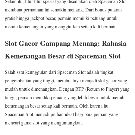
Selain itu, fitur-fitur spesial yang disediakan oleh Spaceman Slot
membuat permainan ini semakin menarik. Dari bonus putaran
gratis hingga jackpot besar, pemain memiliki peluang untuk
meraih kemenangan yang menggiurkan setiap kali bermain.
Slot Gacor Gampang Menang: Rahasia
Kemenangan Besar di Spaceman Slot
Salah satu keunggulan dari Spaceman Slot adalah tingkat
pengembalian yang tinggi, membuatnya menjadi slot gacor yang
mudah untuk dimenangkan. Dengan RTP (Return to Player) yang
tinggi, pemain memiliki peluang yang lebih besar untuk meraih
kemenangan besar setiap kali bermain. Oleh karena itu,
Spaceman Slot menjadi pilihan ideal bagi para pemain yang
mencari game slot yang menguntungkan.