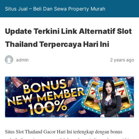
Situs Jual – Beli Dan Sewa Property Murah
Update Terkini Link Alternatif Slot
Thailand Terpercaya Hari Ini
admin
2 years ago
Situs Slot Thailand Gacor Hari Ini terlengkap dengan bonus