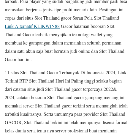
terbaik. Para player yang sudah bergabung jadi member pasti bisa
merasakan berjenis- jenis- tipe profit menarik lain. Postingan ini
copas dari situs Slot Thailand gacor Saran Pola Slot Thailand
Link Alternatif KLIKWIN88
Gacor halaman bocoran Slot
Thailand Gacor terbaik menyajikan teknologi wallet yang
membuat ke gampangan dalam memainkan seluruh permainan
dalam satu akun saja buat bermain judi online dan Slot Thailand
Gacor hari ini.
11 situs Slot Thailand Gacor Terbanyak Di Indonesia 2024, Link
Terkini RTP Slot Thailand Hari Ini Paling tinggi selaku bagian
dari catatan situs judi Slot Thailand gacor terpercaya 2022&
2024, catatan bocoran Slot Thailand gacor gampang menang ini
memakai server Slot Thailand gacor terkini serta memanglah telah
terbukti kualitasnya. Serta umumnya para provider Slot Thailand
GACOR, Slot Thailand terkini ini telah mempunyai lisensi formal
kelas dunia serta tentu nya server profesional buat menjamin