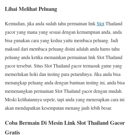
Lihai Melihat Peluang
Kemudian, jika anda sudah tahu permainan link
Slot
Thailand
gacor yang mana yang sesuai dengan kemampuan anda, anda
bisa gunakan cara yang kedua yaitu membaca peluang. Jadi
maksud dari membaca peluang disini adalah anda harus tahu
peluang anda ketika memainkan permainan link Slot Thailand
gacor tersebut. Situs Slot Thailand gacor termasuk game yang
memerlukan hoki dan insting para petaruhnya. Jika anda bisa
menangkap peluang anda dengan bantuan insting ini, anda bisa
memenangkan permainan Slot Thailand gacor dengan mudah.
Meski kelihatannya sepele, tapi anda yang menerapkan cara ini
akan mendapatkan kesempatan menang jauh lebih besar.
Coba Bermain Di Mesin Link Slot Thailand Gacor
Gratis